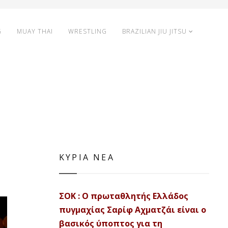
G
MUAY THAI
WRESTLING
BRAZILIAN JIU JITSU
ΚΥΡΙΑ ΝΕΑ
ΣΟΚ : Ο πρωταθλητής Ελλάδος
πυγμαχίας Σαρίφ Αχματζάι είναι ο
βασικός ύποπτος για τη