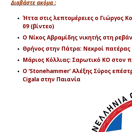
Διαβάστε ακόμα :
Ήττα στις λεπτομέρειες ο Γιώργος Κο
09 (βίντεο)
Ο Νίκος Αβραμίδης νικητής στη ρεβάνς
Θρήνος στην Πάτρα: Νεκροί πατέρας κ
Μάριος Κόλλιας: Σαρωτικό KO στον π
O ‘Stonehammer’ Αλέξης Σύρος επέστ
Cigala στην Παιανία