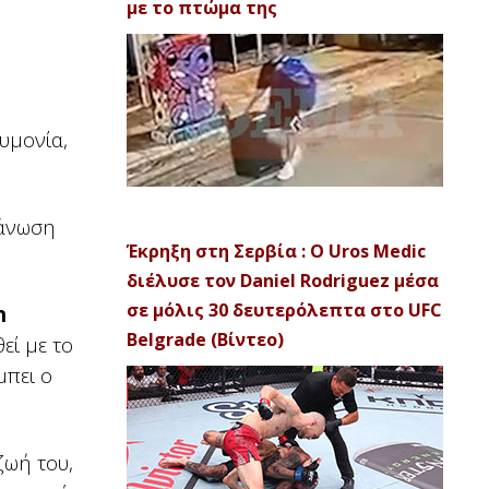
με το πτώμα της
υμονία,
γάνωση
Έκρηξη στη Σερβία : Ο Uros Medic
διέλυσε τον Daniel Rodriguez μέσα
σε μόλις 30 δευτερόλεπτα στο UFC
n
Belgrade (Βίντεο)
εί με το
μπει ο
ζωή του,