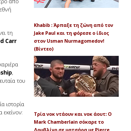
τερο από
ιεθνή
Khabib : Άρπαξε τη ζώνη από τον
ει τη
Jake Paul και τη φόρεσε ο ίδιος
d Carr
στον Usman Nurmagomedov!
(Βίντεο)
καριέρα
ship
,
ευταία του
ία ιστορία
 εκείνον:
Τρία νοκ ντάουν και νοκ άουτ: Ο
Mark Chamberlain σόκαρε το
Δουβλίνο σε ματσάρα με Pierce