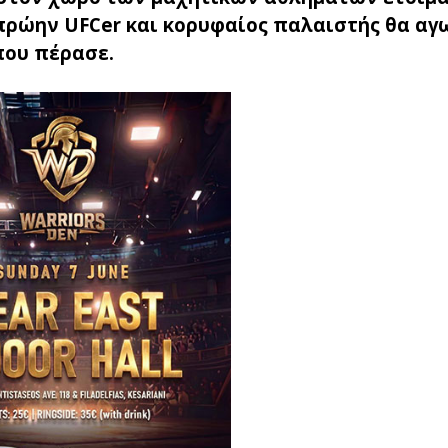
πρώην UFCer και κορυφαίος παλαιστής θα αγ
που πέρασε.