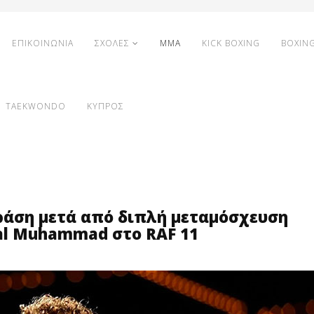
ΕΠΙΚΟΙΝΩΝΙΑ
ΣΧΟΛΕΣ
MMA
KICK BOXING
BOXIN
TAEKWONDO
ΚΥΠΡΟΣ
δράση μετά από διπλή μεταμόσχευση
al Muhammad στο RAF 11