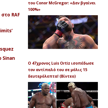
του Conor McGregor: «Δεν βγαίνει
100%»
 στο RAF
imits’
asquez
 Sinan
Ο 47χρονος Luis Ortiz ισοπέδωσε
τον αντίπαλό του σε μόλις 15
δευτερόλεπτα! (Βίντεο)