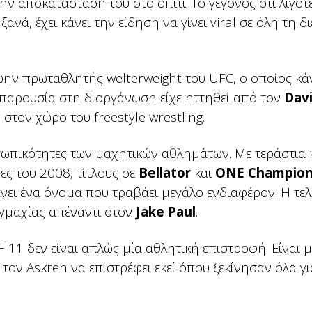
ην αποκατάστασή του στο σπίτι. Το γεγονός ότι λιγό
ανά, έχει κάνει την είδηση να γίνει viral σε όλη τη δ
ην πρωταθλητής welterweight του UFC, ο οποίος κάν
 παρουσία στη διοργάνωση είχε ηττηθεί από τον
Davi
στον χώρο του freestyle wrestling.
οσωπικότητες των μαχητικών αθλημάτων. Με τεράστια 
ς του 2008, τίτλους σε
Bellator
και
ONE Champion
νει ένα όνομα που τραβάει μεγάλο ενδιαφέρον. Η τελ
γμαχίας απέναντι στον
Jake Paul
.
1 δεν είναι απλώς μία αθλητική επιστροφή. Είναι μ
τον Askren να επιστρέφει εκεί όπου ξεκίνησαν όλα για