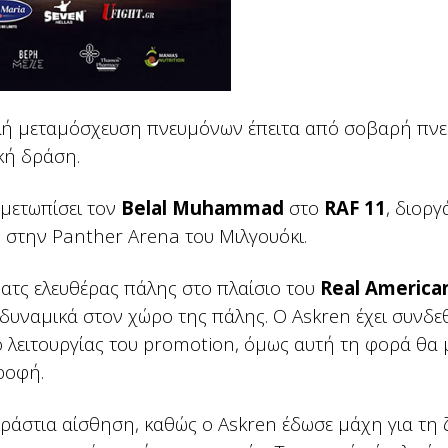
πλή μεταμόσχευση πνευμόνων έπειτα από σοβαρή πνε
ική δράση.
μετωπίσει τον
Belal Muhammad
στο
RAF 11
, διορ
υ
στην Panther Arena του Μιλγουόκι.
ατς ελευθέρας πάλης στο πλαίσιο του
Real America
δυναμικά στον χώρο της πάλης. Ο Askren έχει συνδεθ
λειτουργίας του promotion, όμως αυτή τη φορά θα 
τροφή.
εράστια αίσθηση, καθώς ο Askren έδωσε μάχη για τη 