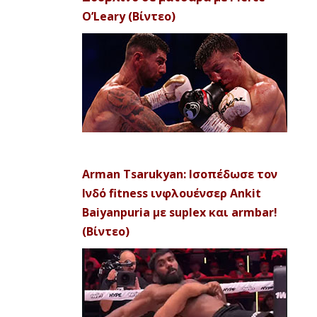
O’Leary (Βίντεο)
Arman Tsarukyan: Ισοπέδωσε τον
Ινδό fitness ινφλουένσερ Ankit
Baiyanpuria με suplex και armbar!
(Βίντεο)