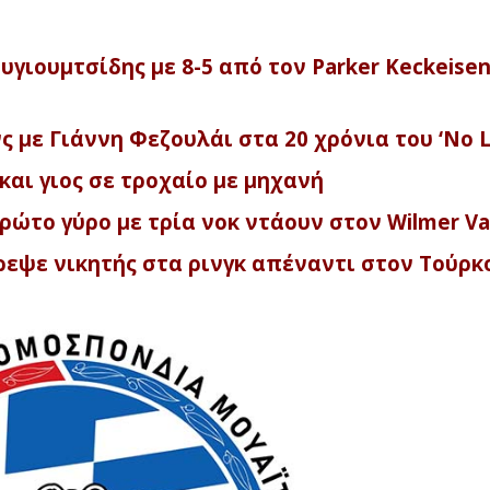
υγιουμτσίδης με 8-5 από τον Parker Keckeisen
 με Γιάννη Φεζουλάι στα 20 χρόνια του ‘No L
αι γιος σε τροχαίο με μηχανή
ρώτο γύρο με τρία νοκ ντάουν στον Wilmer V
ρεψε νικητής στα ρινγκ απέναντι στον Τούρκο