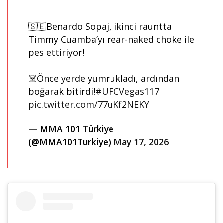
🇸🇪Benardo Sopaj, ikinci rauntta
Timmy Cuamba’yı rear-naked choke ile
pes ettiriyor!
☠️Önce yerde yumrukladı, ardından
boğarak bitirdi!
#UFCVegas117
pic.twitter.com/77uKf2NEKY
— MMA 101 Türkiye
(@MMA101Turkiye)
May 17, 2026