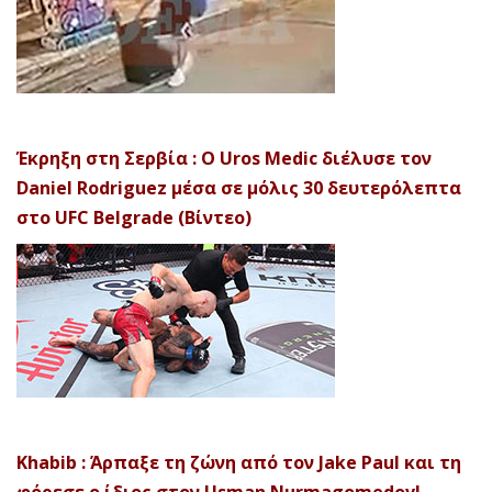
Έκρηξη στη Σερβία : Ο Uros Medic διέλυσε τον
Daniel Rodriguez μέσα σε μόλις 30 δευτερόλεπτα
στο UFC Belgrade (Βίντεο)
Khabib : Άρπαξε τη ζώνη από τον Jake Paul και τη
φόρεσε ο ίδιος στον Usman Nurmagomedov!