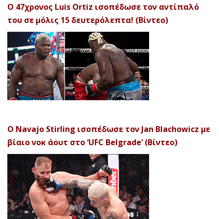
Ο 47χρονος Luis Ortiz ισοπέδωσε τον αντίπαλό
του σε μόλις 15 δευτερόλεπτα! (Βίντεο)
Ο Navajo Stirling ισοπέδωσε τον Jan Blachowicz με
βίαιο νοκ άουτ στο ‘UFC Belgrade’ (Βίντεο)