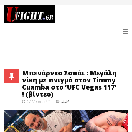
Μπενάρντο Σοπάι : Μεγάλη
νίκη με πνιγμό στον Timmy
Cuamba στο ‘UFC Vegas 117’
! (βίντεο)
17 Μαϊος 2026
MMA