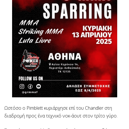
Ωστόσο ο Pimblett κυριάρχησε επί του Chandler στη
διαδρομή προς ένα τεχνικό νοκ-άουτ στον τρίτο γύρο.