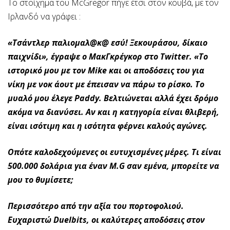
Το στοίχημα του McGregor πήγε έτσι στον κουβά, με τον
Ιρλανδό να γράφει :
«Τσάντλερ παλιομαλ@κ@ εσύ! Ξεκουράσου, δίκαιο
παιχνίδι», έγραψε ο ΜακΓκρέγκορ στο Twitter. «Το
ιστορικό μου με τον Mike και οι αποδόσεις του για
νίκη με νοκ άουτ με έπεισαν να πάρω το ρίσκο. Το
μυαλό μου έλεγε Paddy. Βελτιώνεται αλλά έχει δρόμο
ακόμα να διανύσει. Αν και η κατηγορία είναι θλιβερή,
είναι ισότιμη και η ισότητα φέρνει καλούς αγώνες.
Οπότε καλοδεχούμενες οι ευτυχισμένες μέρες. Τι είναι
500.000 δολάρια για έναν M.G σαν εμένα, μπορείτε να
μου το θυμίσετε;
Περισσότερο από την αξία του πορτοφολιού.
Ευχαριστώ Duelbits, οι καλύτερες αποδόσεις στον