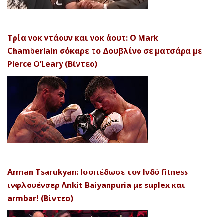
Τρία νοκ ντάουν και νοκ άουτ: Ο Mark
Chamberlain σόκαρε το Δουβλίνο σε ματσάρα με
Pierce O’Leary (Βίντεο)
Arman Tsarukyan: Ισοπέδωσε τον Ινδό fitness
ινφλουένσερ Ankit Baiyanpuria με suplex και
armbar! (Βίντεο)