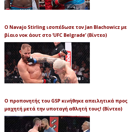
Ο Navajo Stirling ισοπέδωσε τον Jan Blachowicz με
βίαιο νοκ άουτ στο ‘UFC Belgrade’ (Βίντεο)
Ο προπονητής του GSP κινήθηκε απειλητικά προς
μαχητή μετά την υποταγή αθλητή τους! (Βίντεο)