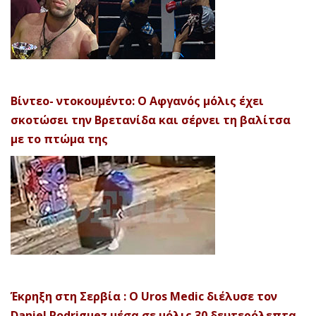
Βίντεο- ντοκουμέντο: Ο Αφγανός μόλις έχει
σκοτώσει την Βρετανίδα και σέρνει τη βαλίτσα
με το πτώμα της
Έκρηξη στη Σερβία : Ο Uros Medic διέλυσε τον
Daniel Rodriguez μέσα σε μόλις 30 δευτερόλεπτα