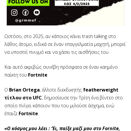
Ωστόσο, στο 2025, αν κάποιος κάνει trash talking στο
λάθος άτομο, ειδικά σε έναν επαγγελματία μαχητή, μπορεί
να υποστεί πνιγμό και να χάσει τις αισθήσεις του.
Και αυτό ακριβώς συνέβη πρόσφατα σε έναν καημένο
παίκτη του
Fortnite
.
Ο
Brian Ortega
, άλλοτε διεκδικητής
featherweight
τίτλου στο UFC
, δημοσίευσε την Τρίτη ένα βίντεο στο
οποίο πνίγει κάποιον που του μιλούσε άσχημα, ενώ
έπαιζε
Fortnite
.
«Ο κόσμος μου λέει : ‘Έι, παίξε μαζί μου στο Fornite,