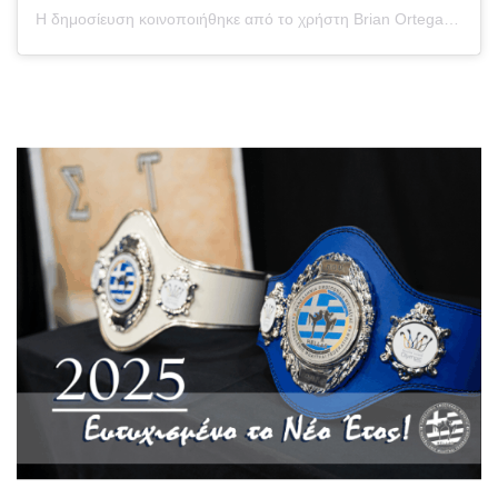
Η δημοσίευση κοινοποιήθηκε από το χρήστη Brian Ortega (@briantcity)