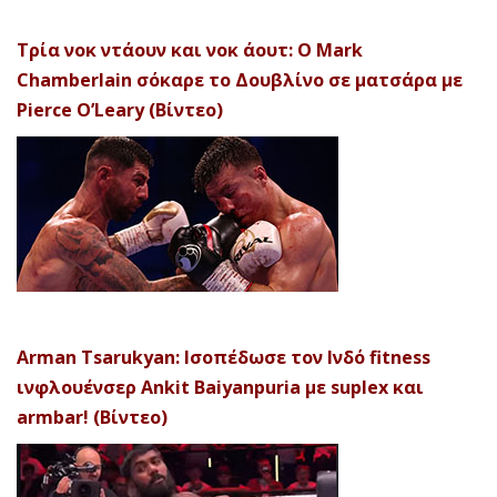
Τρία νοκ ντάουν και νοκ άουτ: Ο Mark
Chamberlain σόκαρε το Δουβλίνο σε ματσάρα με
Pierce O’Leary (Βίντεο)
Arman Tsarukyan: Ισοπέδωσε τον Ινδό fitness
ινφλουένσερ Ankit Baiyanpuria με suplex και
armbar! (Βίντεο)