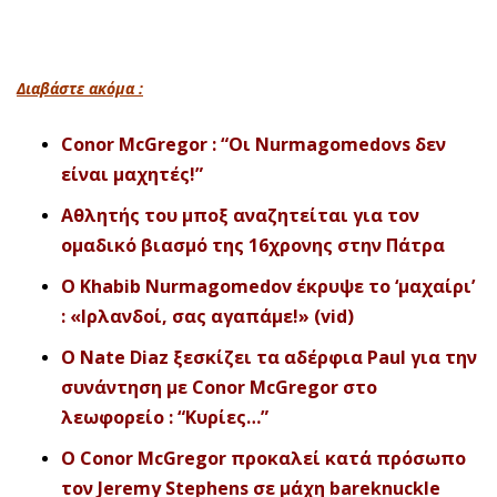
Διαβάστε ακόμα :
Conor McGregor : “Οι Nurmagomedovs δεν
είναι μαχητές!”
Αθλητής του μποξ αναζητείται για τον
ομαδικό βιασμό της 16χρονης στην Πάτρα
Ο Khabib Nurmagomedov έκρυψε το ‘μαχαίρι’
: «Ιρλανδοί, σας αγαπάμε!» (vid)
Ο Nate Diaz ξεσκίζει τα αδέρφια Paul για την
συνάντηση με Conor McGregor στο
λεωφορείο : “Κυρίες…”
O Conor McGregor προκαλεί κατά πρόσωπο
τον Jeremy Stephens σε μάχη bareknuckle