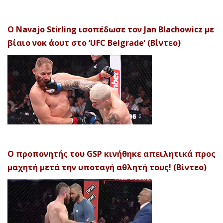
Ο Navajo Stirling ισοπέδωσε τον Jan Blachowicz με
βίαιο νοκ άουτ στο ‘UFC Belgrade’ (Βίντεο)
Ο προπονητής του GSP κινήθηκε απειλητικά προς
μαχητή μετά την υποταγή αθλητή τους! (Βίντεο)