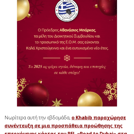
Νωρίτερα αυτή την εβδομάδα,
ο Khabib παραχώρησε
συνέντευξη σε μια προσπάθεια προώθησης της
επερχόμενης κάρτας του PFL «Road to Dubai» στα