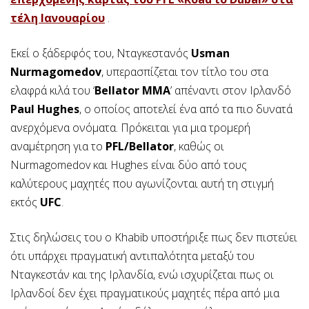
τέλη Ιανουαρίου
.
Εκεί ο ξάδερφός του, Νταγκεστανός
Usman
Nurmagomedov
, υπερασπίζεται τον τίτλο του στα
ελαφρά κιλά του ‘
Bellator MMA
’ απέναντι στον Ιρλανδό
Paul Hughes
, ο οποίος αποτελεί ένα από τα πιο δυνατά
ανερχόμενα ονόματα. Πρόκειται για μια τρομερή
αναμέτρηση για το
PFL/Bellator
, καθώς οι
Nurmagomedov και Hughes είναι δύο από τους
καλύτερους μαχητές που αγωνίζονται αυτή τη στιγμή
εκτός
UFC
.
Στις δηλώσεις του ο Khabib υποστήριξε πως δεν πιστεύει
ότι υπάρχει πραγματική αντιπαλότητα μεταξύ του
Νταγκεστάν και της Ιρλανδία, ενώ ισχυρίζεται πως οι
Ιρλανδοί δεν έχει πραγματικούς μαχητές πέρα από μια