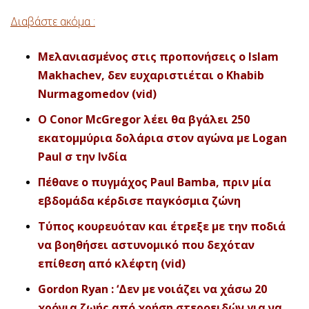
Διαβάστε ακόμα :
Μελανιασμένος στις προπονήσεις ο Islam
Makhachev, δεν ευχαριστιέται ο Khabib
Nurmagomedov (vid)
Ο Conor McGregor λέει θα βγάλει 250
εκατομμύρια δολάρια στον αγώνα με Logan
Paul σ
την Ινδία
Πέθανε ο πυγμάχος Paul Bamba, πριν μία
εβδομάδα κέρδισε παγκόσμια ζώνη
Τύπος κουρευόταν και έτρεξε με την ποδιά
να βοηθήσει αστυνομικό που δεχόταν
επίθεση από κλέφτη (vid)
Gordon Ryan : ‘Δεν με νοιάζει να χάσω 20
χρόνια ζωής από χρήση στεροειδών για να