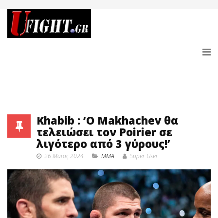
Khabib : ‘Ο Makhachev θα
τελειώσει τον Poirier σε
λιγότερο από 3 γύρους!’
26 Μαϊος 2024
MMA
Super User