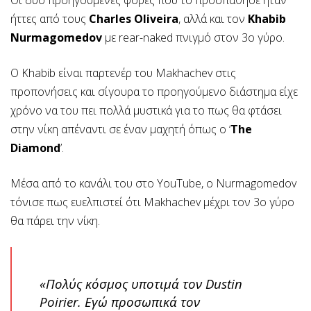
ήττες από τους
Charles Oliveira
, αλλά και τον
Khabib
Nurmagomedov
με rear-naked πνιγμό στον 3ο γύρο.
Ο Khabib είναι παρτενέρ του Makhachev στις
προπονήσεις και σίγουρα το προηγούμενο διάστημα είχε
χρόνο να του πει πολλά μυστικά για το πως θα φτάσει
στην νίκη απέναντι σε έναν μαχητή όπως ο ‘
The
Diamond
’.
Μέσα από το κανάλι του στο YouTube, ο Nurmagomedov
τόνισε πως ευελπιστεί ότι Makhachev μέχρι τον 3ο γύρο
θα πάρει την νίκη.
«Πολύς κόσμος υποτιμά τον Dustin
Poirier. Εγώ προσωπικά τον