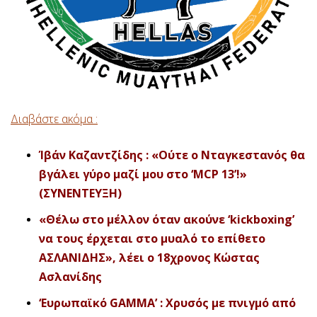
Διαβάστε ακόμα :
Ίβάν Καζαντζίδης : «Ούτε ο Νταγκεστανός θα
βγάλει γύρο μαζί μου στο ‘MCP 13’!»
(ΣΥΝΕΝΤΕΥΞΗ)
«Θέλω στο μέλλον όταν ακούνε ‘kickboxing’
να τους έρχεται στο μυαλό το επίθετο
ΑΣΛΑΝΙΔΗΣ», λέει ο 18χρονος Κώστας
Ασλανίδης
‘Ευρωπαϊκό GAMMA’ : Χρυσός με πνιγμό από