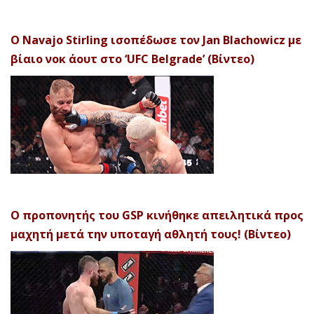
Ο Navajo Stirling ισοπέδωσε τον Jan Blachowicz με
βίαιο νοκ άουτ στο ‘UFC Belgrade’ (Βίντεο)
Ο προπονητής του GSP κινήθηκε απειλητικά προς
μαχητή μετά την υποταγή αθλητή τους! (Βίντεο)