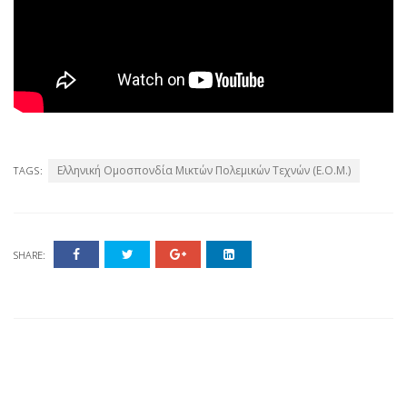
Ελληνική Ομοσπονδία Μικτών Πολεμικών Τεχνών (Ε.Ο.Μ.)
TAGS:
SHARE: