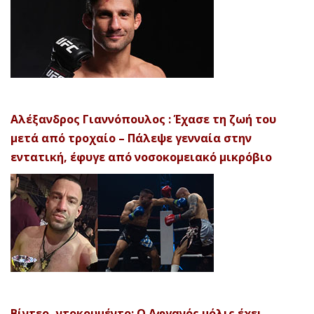
Αλέξανδρος Γιαννόπουλος : Έχασε τη ζωή του
μετά από τροχαίο – Πάλεψε γενναία στην
εντατική, έφυγε από νοσοκομειακό μικρόβιο
Βίντεο- ντοκουμέντο: Ο Αφγανός μόλις έχει