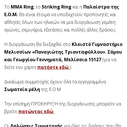
Το
ΜΜΑ Ring
, το
Striking Ring
και η
Παλαίστρα της
Ε.Ο.Μ.
θα είναι έτοιμα να υποδεχτούν προπονητές και
αθλητές όλων των ηλικιών σε μια διοργάνωση γεμάτη
αγώνες, σεμινάρια, εξετάσεις και πολλές άλλες δράσεις.
Η διοργάνωση θα διεξαχθεί στο
Κλειστό Γυμναστήριο
Μελισσίων «Παναγιώτης Τριανταφύλλου»
,
Σάμου
και
Γεωργίου Γεννηματά, Μελίσσια 15127
(για να
δείτε τον χάρτη
πατήστε εδώ
).
Δικαίωμα συμμετοχής έχουν όλα τα εγγεγραμμένα
Σωματεία μέλη
της Ε.Ο.Μ.
Την επίσημη ΠΡΟΚΗΡΥΞΗ της διοργάνωσης μπορείτε να
βρείτε
πατώντας εδώ
.
Οι
Δηλώσεις Συμμετοχής
για όλες τις δράσεις που θα