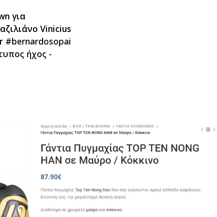
wn για
ζιλιάνο Vinicius
gr
#bernardosopai
υπος ήχος -