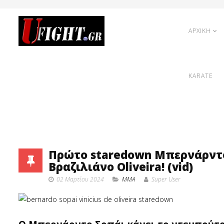
ΑΡΧΙΚΗ
KARATE
Πρώτο staredown Μπερνάρντο
Βραζιλιάνο Oliveira! (vid)
02 Μαρτίου 2024
MMA
Super User