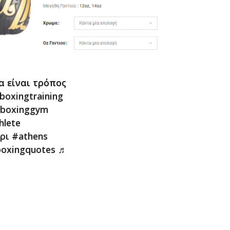
α είναι τρόπος
boxingtraining
boxinggym
hlete
ρι
#athens
oxingquotes
♬