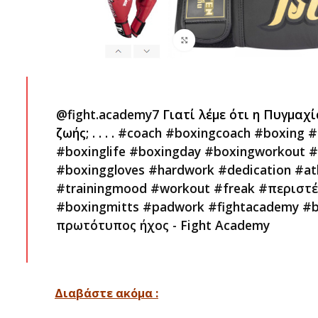
@fight.academy7
Γιατί λέμε ότι η Πυγμαχί
ζωής; . . . .
#coach
#boxingcoach
#boxing
#
#boxinglife
#boxingday
#boxingworkout
#
#boxinggloves
#hardwork
#dedication
#at
#trainingmood
#workout
#freak
#περιστέ
#boxingmitts
#padwork
#fightacademy
#b
πρωτότυπος ήχος - Fight Academy
Διαβάστε ακόμα :