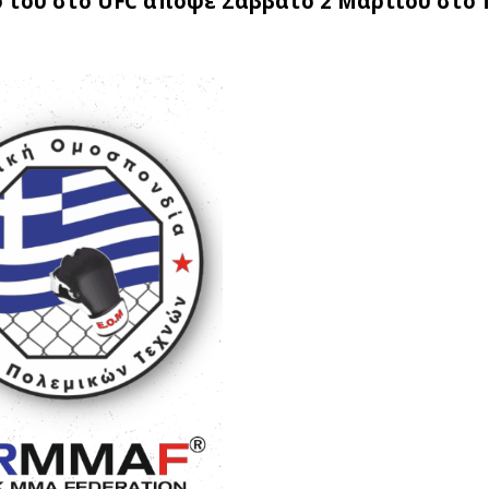
 του στο UFC απόψε Σάββατο 2 Μαρτίου στο 