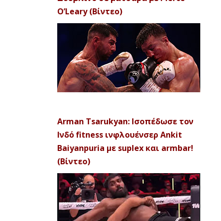
O’Leary (Βίντεο)
Arman Tsarukyan: Ισοπέδωσε τον
Ινδό fitness ινφλουένσερ Ankit
Baiyanpuria με suplex και armbar!
(Βίντεο)