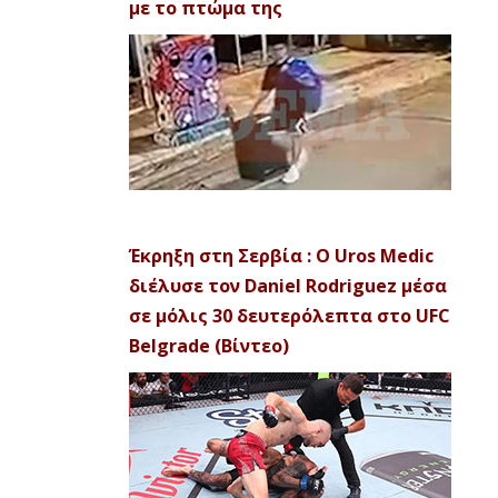
με το πτώμα της
Έκρηξη στη Σερβία : Ο Uros Medic
διέλυσε τον Daniel Rodriguez μέσα
σε μόλις 30 δευτερόλεπτα στο UFC
Belgrade (Βίντεο)