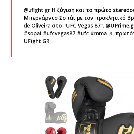
@ufight.gr
Η ζύγιση και το πρώτο staredo
Μπερνάρντο Σοπάι με τον προκλητικό Βρα
de Oliveira στο "UFC Vegas 87". @UPrime.
#sopai
#ufcvegas87
#ufc
#mma
♬ πρωτότ
UFight GR