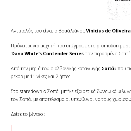
Αντίπαλός του είναι ο Βραζιλιάνος
Vinicius de Oliveira
Πρόκειται για μαχητή που υπέγραψε στο promotion με ρεκό
‘
Dana White’s Contender Series
’ τον περασμένο Σεπτέ
Από την μεριά του ο αλβανικής καταγωγής
Σοπάι
που πα
ρεκόρ με 11 νίκες και 2 ήττες.
Στο staredown ο Σοπάι μπήκε εξαιρετικά δυναμικά μιλών
τον Σοπάι με αποτέλεσμα οι υπεύθυνοι να τους χωρίσουν
Δείτε το βίντεο :