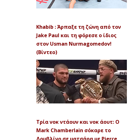
Khabib : Άρπαξε τη ζώνη από τον
Jake Paul και τη φόρεσε ο ίδιος
στον Usman Nurmagomedov!
(Βίντεο)
Τρία νοκ ντάουν και νοκ άουτ: Ο
Mark Chamberlain σόκαρε το
Δουβλίνο σε ματσάρα με Pierce