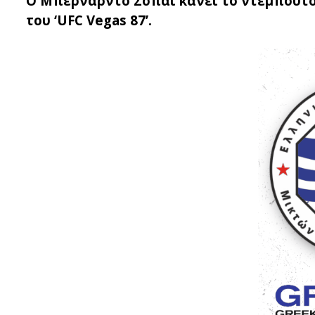
Ο Μπερνάρντο Σοπάι κάνει το ντεμπούτο
του ‘UFC Vegas 87’.