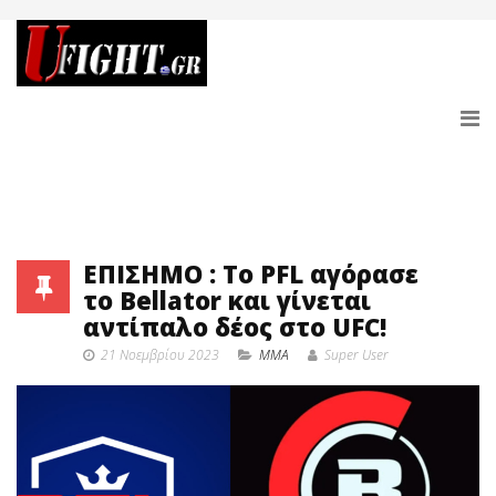
ΕΠΙΣΗΜΟ : To PFL αγόρασε
το Bellator και γίνεται
αντίπαλο δέος στο UFC!
21 Νοεμβρίου 2023
MMA
Super User