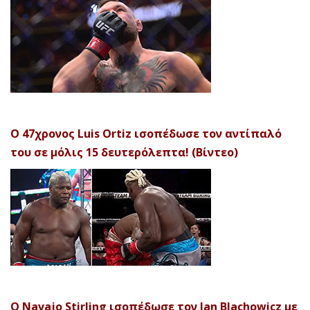
Ο 47χρονος Luis Ortiz ισοπέδωσε τον αντίπαλό
του σε μόλις 15 δευτερόλεπτα! (Βίντεο)
Ο Navajo Stirling ισοπέδωσε τον Jan Blachowicz με