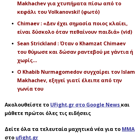
Makhachev για χτυπήματα πίσω από το
κεφάλι του Volkanovski! (φωτό)
Chimaev : «Δεν έχει σημασία ποιος κλαίει,
είναι δύσκολο όταν πεθαίνουν παιδιά» (vid)
Sean Strickland : Όταν ο Khamzat Chimaev
του θύμωσε και δώσαν ραντεβού με γάντια ή
χωρίς…
Ο Khabib Nurmagomedov συγχαίρει τον Islam
Makhachev, εξηγεί γιατί έλειπε από την
γωνία του
Ακολουθείστε το
UFight.gr στο Google News
και
μάθετε πρώτοι όλες τις ειδήσεις
Δείτε όλα τα τελευταία μαχητικά νέα για το
ΜΜΑ
στο
ufight.gr