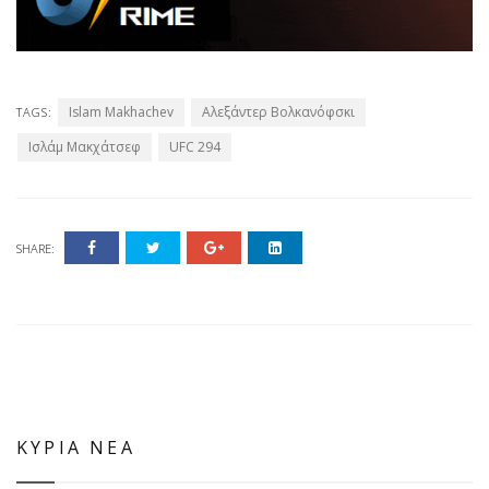
Islam Makhachev
Αλεξάντερ Βολκανόφσκι
TAGS:
Ισλάμ Μακχάτσεφ
UFC 294
SHARE:
ΚΥΡΙΑ ΝΕΑ