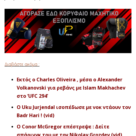
Διαβάστε ακόμα :
Εκτός ο Charles Oliveira , μέσα ο Alexander
Volkanovski για ρεβάνς με Islam Makhachev
στο ‘UFC 294’
O Uku Jurjendal ισοπέδωσε με νοκ ντάουν τον
Badr Hari ! (vid)
Ο Conor McGregor επέστρεψε : Δείτε
σπάρινγκ του με τον Nikolay Grozdev (vid)