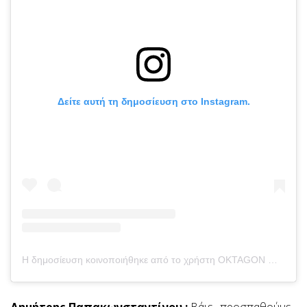
Δείτε αυτή τη δημοσίευση στο Instagram.
Η δημοσίευση κοινοποιήθηκε από το χρήστη OKTAGON MMA (@oktagonmma)
Δημήτρης Παπακωνσταντίνου :
Βάιε , προσπαθούμε