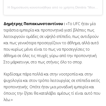
Η δημοσίευση κοινοποιήθηκε από το χρήστη Dimitris “Moxou” Pap. 🇬🇷 (@efl_mma)
Δημήτρης Παπακωνσταντίνου :
«Το UFC ήταν μία
τεράστια εμπειρία και προπονητικά γιατί βλέπεις πως
λειτουργούν ομάδες σε υψηλό επίπεδο, πως αντιδρούν
και πως γενικότερα προσεγγίζουν το άθλημα, αλλά αυτό
που κυρίως μένει είναι το πως να προσεγγίσεις το
άθλημα σε όλες τις πτυχές γύρω από την προπονητική.
Στο μάρκετινγκ, στο πως στήνεις όλο το σπορ.
Κερδίσαμε πάρα πολλά και στην νοοτροπία και στην
ψυχολογία και στον τρόπο λειτουργίας σε επίπεδα εκτός
προπονητικής. Οπότε ήταν μια μοναδική εμπειρία και
όποιος την ζήσει θα καταλάβει αμέσως τί είναι αυτό που
λέω.»