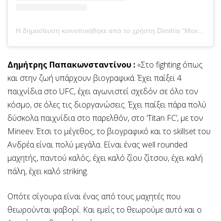
Η δημοσίευση κοινοποιήθηκε από το χρήστη Dimitris “Moxou” Pap. 🇬🇷 (@efl_mma)
Δημήτρης Παπακωνσταντίνου :
«Στο fighting όπως
και στην ζωή υπάρχουν βιογραφικά. Έχει παίξει 4
παιχνίδια στο UFC, έχει αγωνιστεί σχεδόν σε όλο τον
κόσμο, σε όλες τις διοργανώσεις. Έχει παίξει πάρα πολύ
δύσκολα παιχνίδια στο παρελθόν, στο ‘Titan FC’, με τον
Mineev. Έτσι το μέγεθος, το βιογραφικό και το skillset του
Ανδρέα είναι πολύ μεγάλα. Είναι ένας well rounded
μαχητής, παντού καλός, έχει καλό ζίου ζίτσου, έχει καλή
πάλη, έχει καλό striking.
Οπότε σίγουρα είναι ένας από τους μαχητές που
θεωρούνται φαβορί. Και εμείς το θεωρούμε αυτό και ο