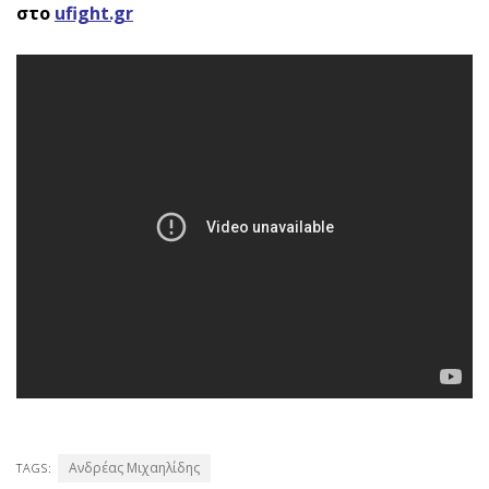
στο
ufight.gr
Ανδρέας Μιχαηλίδης
TAGS: