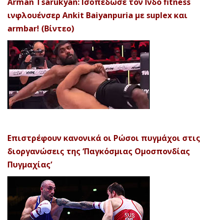
Arman Tsarukyan: Ισοπέδωσε τον Ινδό fitness
ινφλουένσερ Ankit Baiyanpuria με suplex και
armbar! (Βίντεο)
Επιστρέφουν κανονικά οι Ρώσοι πυγμάχοι στις
διοργανώσεις της ‘Παγκόσμιας Ομοσπονδίας
Πυγμαχίας’