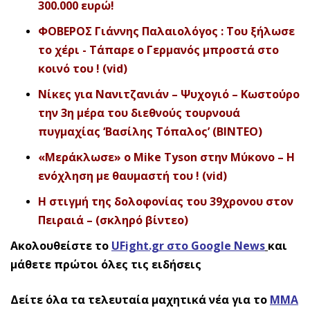
300.000 ευρώ!
ΦΟΒΕΡΟΣ Γιάννης Παλαιολόγος : Του ξήλωσε
το χέρι - Τάπαρε ο Γερμανός μπροστά στο
κοινό του ! (vid)
Νίκες για Νανιτζανιάν – Ψυχογιό – Κωστούρο
την 3η μέρα του διεθνούς τουρνουά
πυγμαχίας ‘Βασίλης Τόπαλος’ (BINTEO)
«Μεράκλωσε» ο Mike Tyson στην Μύκονο – Η
ενόχληση με θαυμαστή του ! (vid)
Η στιγμή της δολοφονίας του 39χρονου στον
Πειραιά – (σκληρό βίντεο)
Ακολουθείστε το
UFight.gr στο Google News
και
μάθετε πρώτοι όλες τις ειδήσεις
Δείτε όλα τα τελευταία μαχητικά νέα για το
ΜΜΑ