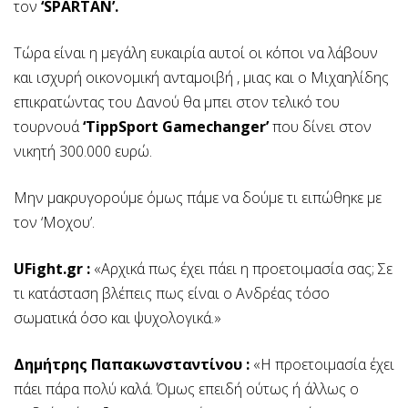
τον
‘SPARTAN’.
Τώρα είναι η μεγάλη ευκαιρία αυτοί οι κόποι να λάβουν
και ισχυρή οικονομική ανταμοιβή , μιας και ο Μιχαηλίδης
επικρατώντας του Δανού θα μπει στον τελικό του
τουρνουά
‘TippSport Gamechanger’
που δίνει στον
νικητή 300.000 ευρώ.
Μην μακρυγορούμε όμως πάμε να δούμε τι ειπώθηκε με
τον ‘Μοχου’.
UFight.gr :
«Αρχικά πως έχει πάει η προετοιμασία σας; Σε
τι κατάσταση βλέπεις πως είναι ο Ανδρέας τόσο
σωματικά όσο και ψυχολογικά.»
Δημήτρης Παπακωνσταντίνου :
«Η προετοιμασία έχει
πάει πάρα πολύ καλά. Όμως επειδή ούτως ή άλλως ο