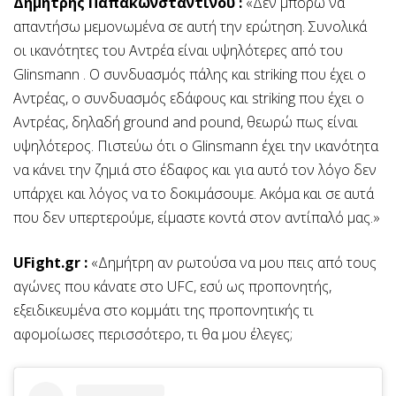
Δημήτρης Παπακωνσταντίνου :
«Δεν μπορώ να
απαντήσω μεμονωμένα σε αυτή την ερώτηση. Συνολικά
οι ικανότητες του Αντρέα είναι υψηλότερες από του
Glinsmann . O συνδυασμός πάλης και striking που έχει ο
Αντρέας, ο συνδυασμός εδάφους και striking που έχει ο
Αντρέας, δηλαδή ground and pound, θεωρώ πως είναι
υψηλότερος. Πιστεύω ότι ο Glinsmann έχει την ικανότητα
να κάνει την ζημιά στο έδαφος και για αυτό τον λόγο δεν
υπάρχει και λόγος να το δοκιμάσουμε. Ακόμα και σε αυτά
που δεν υπερτερούμε, είμαστε κοντά στον αντίπαλό μας.»
UFight.gr :
«Δημήτρη αν ρωτούσα να μου πεις από τους
αγώνες που κάνατε στο UFC, εσύ ως προπονητής,
εξειδικευμένα στο κομμάτι της προπονητικής τι
αφομοίωσες περισσότερο, τι θα μου έλεγες;