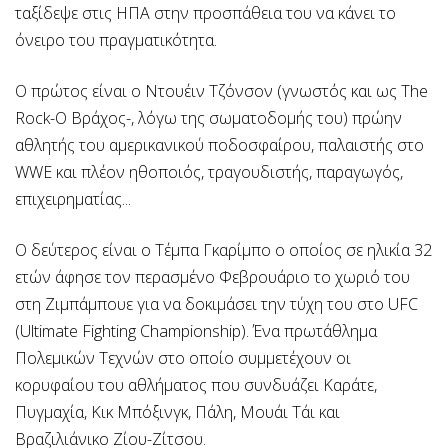
ταξίδεψε στις ΗΠΑ στην προσπάθεια του να κάνει το
όνειρο του πραγματικότητα.
Ο πρώτος είναι ο Ντουέιν Τζόνσον (γνωστός και ως The
Rock-Ο Βράχος-, λόγω της σωματοδομής του) πρώην
αθλητής του αμερικανικού ποδοσφαίρου, παλαιστής στο
WWE και πλέον ηθοποιός, τραγουδιστής, παραγωγός,
επιχειρηματίας...
Ο δεύτερος είναι ο Τέμπα Γκαρίμπο ο οποίος σε ηλικία 32
ετών άφησε τον περασμένο Φεβρουάριο το χωριό του
στη Ζιμπάμπουε για να δοκιμάσει την τύχη του στο UFC
(Ultimate Fighting Championship). Ένα πρωτάθλημα
Πολεμικών Τεχνών στο οποίο συμμετέχουν οι
κορυφαίου του αθλήματος που συνδυάζει Καράτε,
Πυγμαχία, Κικ Μπόξινγκ, Πάλη, Μουάι Τάι και
Βραζιλιάνικο Ζίου-Ζίτσου.