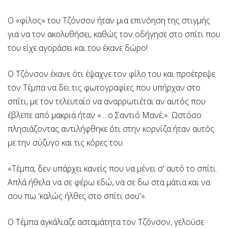
Ο «φίλος» του Τζόνσον ήταν μια επινόηση της στιγμής
για να τον ακολυθήσει, καθώς τον οδήγησε στο σπίτι που
του είχε αγοράσει και του έκανε δώρο!
Ο Τζόνσον έκανε ότι έψαχνε τον φίλο του και προέτρεψε
τον Τέμπα να δει τις φωτογραφίες που υπήρχαν στο
σπίτι, με τον τελευταίο να αναρρωτιέται αν αυτός που
έβλεπε από μακριά ήταν «... ο Σαντιό Μανέ;». Ωστόσο
πλησιάζοντας αντιλήφθηκε ότι στην κορνίζα ήταν αυτός
με την σύζυγο και τις κόρες του.
«Τέμπα, δεν υπάρχει κανείς που να μένει σ' αυτό το σπίτι.
Απλά ήθελα να σε φέρω εδώ, να σε δω στα μάτια και να
σου πω 'καλώς ήλθες στο σπίτι σου'».
Ο Τέμπα αγκάλιαζε ασταμάτητα τον Τζόνσον, γελούσε