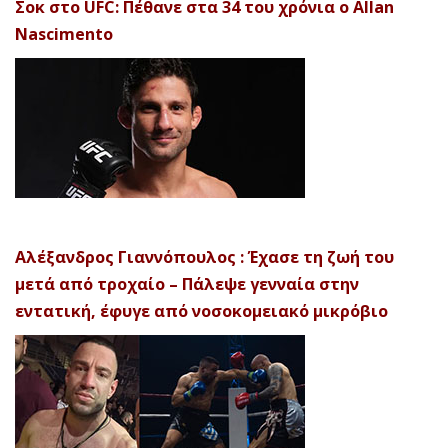
Σοκ στο UFC: Πέθανε στα 34 του χρόνια ο Allan
Nascimento
Αλέξανδρος Γιαννόπουλος : Έχασε τη ζωή του
μετά από τροχαίο – Πάλεψε γενναία στην
εντατική, έφυγε από νοσοκομειακό μικρόβιο