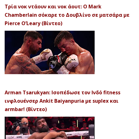
Τρία νοκ ντάουν και νοκ άουτ: Ο Mark
Chamberlain σόκαρε το Δουβλίνο σε ματσάρα με
Pierce O’Leary (Βίντεο)
Arman Tsarukyan: Ισοπέδωσε τον Ινδό fitness
ινφλουένσερ Ankit Baiyanpuria με suplex και
armbar! (Βίντεο)