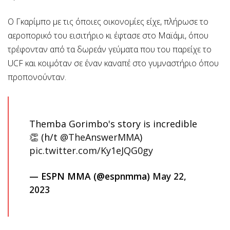
Ο Γκαρίμπο με τις όποιες οικονομίες είχε, πλήρωσε το
αεροπορικό του εισιτήριο κι έφτασε στο Μαϊάμι, όπου
τρέφονταν από τα δωρεάν γεύματα που του παρείχε το
UCF και κοιμόταν σε έναν καναπέ στο γυμναστήριο όπου
προπονούνταν.
Themba Gorimbo's story is incredible
👏 (h/t
@TheAnswerMMA
)
pic.twitter.com/Ky1eJQG0gy
— ESPN MMA (@espnmma)
May 22,
2023