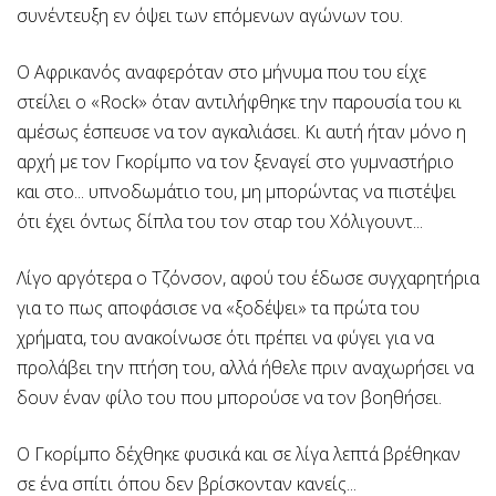
συνέντευξη εν όψει των επόμενων αγώνων
του.
Ο Αφρικανός αναφερόταν στο μήνυμα που του είχε
στείλει ο «Rock» όταν αντιλήφθηκε την παρουσία του κι
αμέσως έσπευσε να τον αγκαλιάσει. Κι αυτή ήταν μόνο η
αρχή με τον Γκορίμπο να τον ξεναγεί στο γυμναστήριο
και στο... υπνοδωμάτιο του, μη μπορώντας να πιστέψει
ότι έχει όντως δίπλα του τον σταρ του Χόλιγουντ...
Λίγο αργότερα ο Τζόνσον, αφού του έδωσε συγχαρητήρια
για το πως αποφάσισε να «ξοδέψει» τα πρώτα του
χρήματα, του ανακοίνωσε ότι πρέπει να φύγει για να
προλάβει την πτήση του, αλλά ήθελε πριν αναχωρήσει να
δουν έναν φίλο του που μπορούσε να τον βοηθήσει.
Ο Γκορίμπο δέχθηκε φυσικά και σε λίγα λεπτά βρέθηκαν
σε ένα σπίτι όπου δεν βρίσκονταν κανείς...