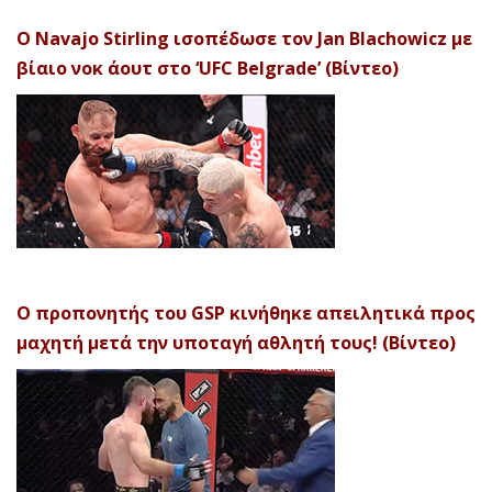
Ο Navajo Stirling ισοπέδωσε τον Jan Blachowicz με
βίαιο νοκ άουτ στο ‘UFC Belgrade’ (Βίντεο)
Ο προπονητής του GSP κινήθηκε απειλητικά προς
μαχητή μετά την υποταγή αθλητή τους! (Βίντεο)