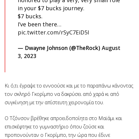
honored to play a very, very small role
in your $7 bucks journey.
$7 bucks.
I’ve been there…
pic.twitter.com/rSyC7EiD5I
— Dwayne Johnson (@TheRock)
August
3, 2023
Κι ό,τι έγραψε το εννοούσε και με το παραπάνω κάνοντας
τον σκληρό Γκορίμπο να δακρύσει από χαρά κι από
συγκίνηση με την απίστευτη χειρονομία του.
Ο Τζόνσον βρέθηκε απροειδοποίητα στο Μαϊάμι και
επισκέφτηκε το γυμναστήριο όπου ζούσε και
προπονούνταν ο Γκορίμπο, την ώρα που έδινε