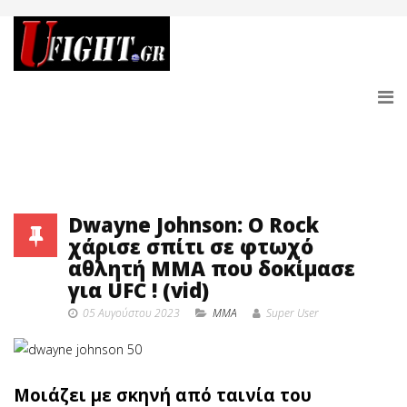
Dwayne Johnson: Ο Rock
χάρισε σπίτι σε φτωχό
αθλητή MMA που δοκίμασε
για UFC ! (vid)
05 Αυγούστου 2023
MMA
Super User
Μοιάζει με σκηνή από ταινία του