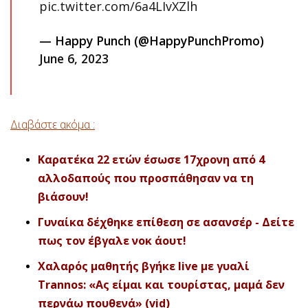
pic.twitter.com/6a4LIvXZlh
— Happy Punch (@HappyPunchPromo)
June 6, 2023
Διαβάστε ακόμα :
Καρατέκα 22 ετών έσωσε 17χρονη από 4
αλλοδαπούς που προσπάθησαν να τη
βιάσουν!
Γυναίκα δέχθηκε επίθεση σε ασανσέρ - Δείτε
πως τον έβγαλε νοκ άουτ!
Χαλαρός μαθητής βγήκε live με γυαλί
Trannos: «Ας είμαι και τουρίστας, μαμά δεν
περνάω πουθενά» (vid)