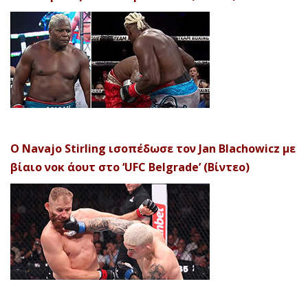
Ο Navajo Stirling ισοπέδωσε τον Jan Blachowicz με
βίαιο νοκ άουτ στο ‘UFC Belgrade’ (Βίντεο)