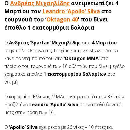
Ο
Ανδρέας Μιχαηλίδης
αντιμετωπίζει 4
Μαρτίου τον
Leandro ‘Apollo’ Silva
στο
τουρνουά του ‘
Oktagon 40
’ που δίνει
έπαθλο 1 εκατομμύρια δολάρια
Ο
Ανδρέας ‘Spartan’ Μιχαηλίδης
στις
4 Μαρτίου
στην πόλη Ostrava της Τσεχίας και την Ostravar Arena
κάνει το ντεμπούτο του στο
‘Oktagon MMA’
στο
πλαίσιο του τουρνουά των 16 αθλητών που δίνει μεγάλο
χρηματικό έπαθλο
1 εκατομμυρίου δολαρίων
στο
νικητή.
Ο κορυφαίος Έλληνας MMAer αντιμετωπίζει τον 37 ετών
Βραζιλιάνο
Leandro ‘Apollo’ Silva
σε ένα πολύ δυνατό
ματς στην φάση των 16.
Ο
‘Apollo’ Silva
έχει ρεκόρ με 26 νίκες – 10 ήττες και