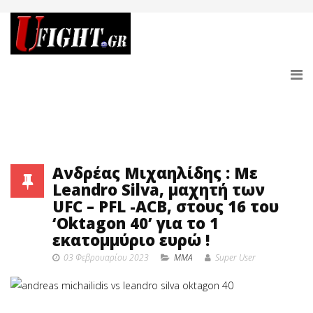
Ανδρέας Μιχαηλίδης : Mε
Leandro Silva, μαχητή των
UFC – PFL -ACB, στους 16 του
‘Oktagon 40’ για το 1
εκατομμύριο ευρώ !
03 Φεβρουαρίου 2023
MMA
Super User