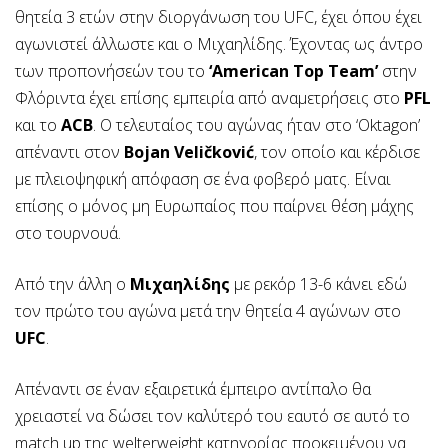
θητεία 3 ετών στην διοργάνωση του UFC, έχει όπου έχει
αγωνιστεί άλλωστε και ο Μιχαηλίδης. Έχοντας ως άντρο
των προπονήσεών του το
‘American Top Team’
στην
Φλόριντα έχει επίσης εμπειρία από αναμετρήσεις στο
PFL
και το
ACB
. O τελευταίος του αγώνας ήταν στο ‘Oktagon’
απέναντι στον
Bojan Veličković
, τον οποίο και κέρδισε
με πλειοψηφική απόφαση σε ένα φοβερό ματς. Είναι
επίσης ο μόνος μη Ευρωπαίος που παίρνει θέση μάχης
στο τουρνουά.
Από την άλλη ο
Μιχαηλίδης
με ρεκόρ 13-6 κάνει εδώ
τον πρώτο του αγώνα μετά την θητεία 4 αγώνων στο
UFC
.
Απέναντι σε έναν εξαιρετικά έμπειρο αντίπαλο θα
χρειαστεί να δώσει τον καλύτερό του εαυτό σε αυτό το
match up της welterweight κατηγορίας προκειμένου να