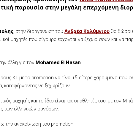
στική παρουσία στην μεγάλη επερχόμενη δι
πολης
, στην διοργάνωση του
Ανδρέα Καλύμνιου
θα δώσου
μικοί μαχητές που σίγουρα έρχονται να ξεχωρίσουν και να π
την άλλη για τον
Mohamed El Hasan
.
ρους Κ1 με το promotion να είναι ιδιαίτερα χαρούμενο που φ
ά, καταφέρνοντας να ξεχωρίζουν.
τικός μαχητής και το ίδιο είναι και οι αθλητές του, με τον Μ
τός των ελληνικών συνόρων.
ω την ανακοίνωση του promotion :