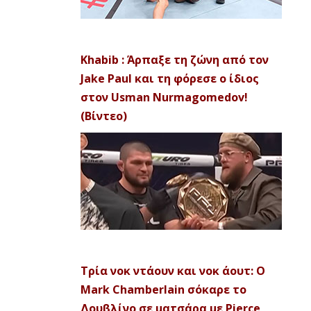
Khabib : Άρπαξε τη ζώνη από τον
Jake Paul και τη φόρεσε ο ίδιος
στον Usman Nurmagomedov!
(Βίντεο)
Τρία νοκ ντάουν και νοκ άουτ: Ο
Mark Chamberlain σόκαρε το
Δουβλίνο σε ματσάρα με Pierce