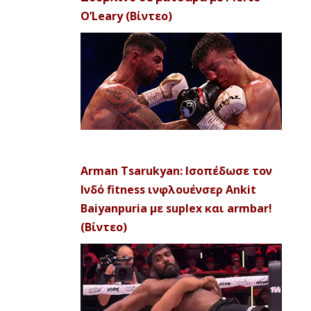
O’Leary (Βίντεο)
Arman Tsarukyan: Ισοπέδωσε τον
Ινδό fitness ινφλουένσερ Ankit
Baiyanpuria με suplex και armbar!
(Βίντεο)