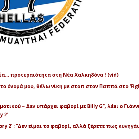
ία… προτεραιότητα στη Νέα Χαλκηδόνα ! (vid)
 το όνομά μου, θέλω νίκη με στοπ στον Παππά στο ‘Fig
οτικού – Δεν υπάρχει φαβορί με Billy G’’, λέει ο Γιάνν
y 2’
lory 2’ : ‘’Δεν είμαι το φαβορί, αλλά ξέρετε πως κυνηγά