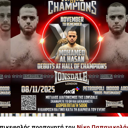
 επικεφαλής προπονητή τον
Νίκο Παπανικολά