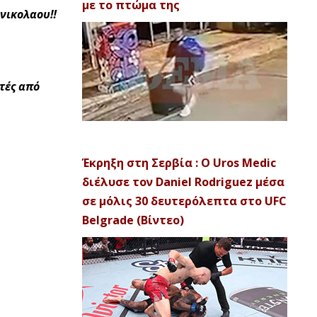
με το πτώμα της
νικολαου‼️
τές από
Έκρηξη στη Σερβία : Ο Uros Medic
διέλυσε τον Daniel Rodriguez μέσα
σε μόλις 30 δευτερόλεπτα στο UFC
Belgrade (Βίντεο)