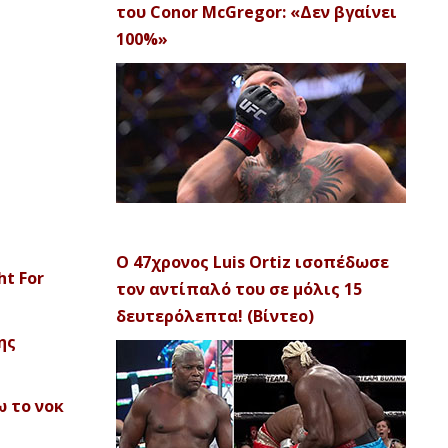
του Conor McGregor: «Δεν βγαίνει
100%»
Ο 47χρονος Luis Ortiz ισοπέδωσε
ht For
τον αντίπαλό του σε μόλις 15
δευτερόλεπτα! (Βίντεο)
ης
ω το νοκ