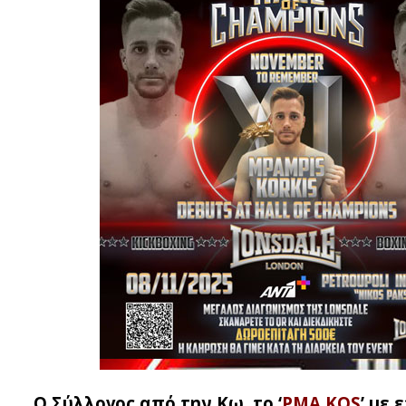
Ο Σύλλογος από την Κω, το ‘
PMA KOS
’ με