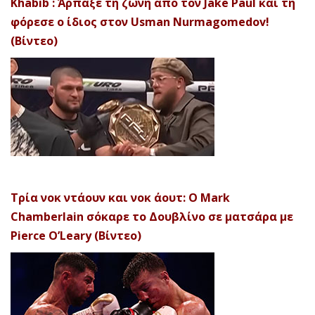
Khabib : Άρπαξε τη ζώνη από τον Jake Paul και τη
φόρεσε ο ίδιος στον Usman Nurmagomedov!
(Βίντεο)
Τρία νοκ ντάουν και νοκ άουτ: Ο Mark
Chamberlain σόκαρε το Δουβλίνο σε ματσάρα με
Pierce O’Leary (Βίντεο)