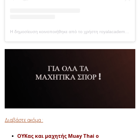
Η δημοσίευση κοινοποιήθηκε από το χρήστη royalacademy.gr (@royalacademy.gr)
Διαβάστε ακόμα :
ΟΥΚας και μαχητής Muay Thai ο