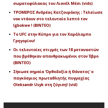
σωματοφύλακας του Λιονέλ Μέσι (vids)
ΤΡΟΜΕΡΟΣ Ανδρέας Κατζουράκης : Τελείωσε
νοκ ντάουν στο τελευταίο λεπτό τον
Igbokwe ! (ΒΙΝΤΕΟ)
To UFC στην Κύπρο για τον Χαράλαμπο
Γρηγορίου!
Οι τελευταίες στιγμές των 18 μεταναστών
που βρέθηκαν απανθρακωμένοι στον Έβρο
(ΒΙΝΤΕΟ)
Σήκωσε σημαία ‘Ορθοδοξία ή Θάνατος’ ο
παγκόσμιος πρωταθλητής πυγμαχίας
Oleksandr Usyk στη ζύγιση! (vid)