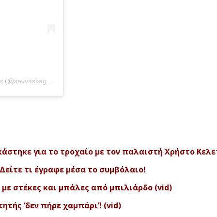
Η δημοσίευση κοινοποιήθηκε από το χρήστη Savvas Kagkelidis (@savvaskagkelidhs)
άστηκε για το τροχαίο με τον παλαιστή Χρήστο Κελε
 Δείτε τι έγραφε μέσα το συμβόλαιο!
 με στέκες και μπάλες από μπιλιάρδο (vid)
ητής ‘δεν πήρε χαμπάρι’! (vid)