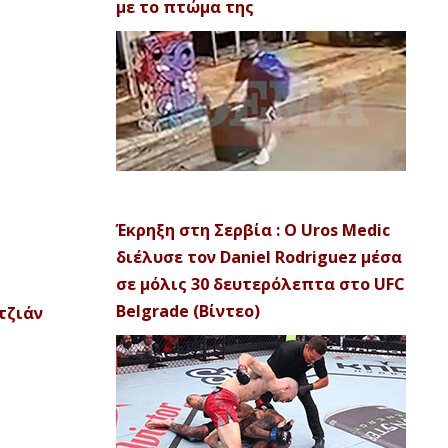
με το πτώμα της
Έκρηξη στη Σερβία : Ο Uros Medic
διέλυσε τον Daniel Rodriguez μέσα
σε μόλις 30 δευτερόλεπτα στο UFC
Belgrade (Βίντεο)
τζιά
ν