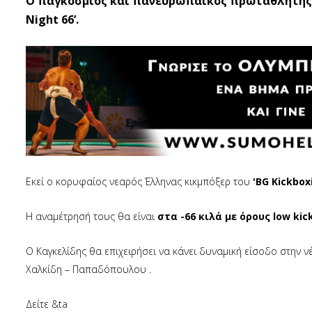
O παγκόσμιος και πανευρωπαϊκός πρωταθλητής 
Night 66’.
Εκεί ο κορυφαίος νεαρός Έλληνας κικμπόξερ του
'BG Kickbo
Η αναμέτρησή τους θα είναι
στα -66 κιλά με όρους low kic
Ο Καγκελίδης θα επιχειρήσει να κάνει δυναμική είσοδο στην ν
Χαλκίδη – Παπαδόπουλου .
Δείτε &ta