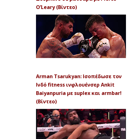
O’Leary (Βίντεο)
Arman Tsarukyan: Ισοπέδωσε τον
Ινδό fitness ινφλουένσερ Ankit
Baiyanpuria με suplex και armbar!
(Βίντεο)