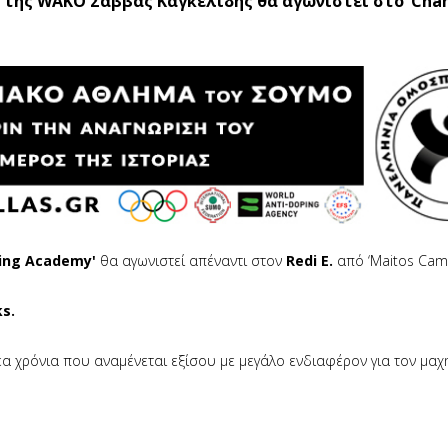
της WAKO Σάββας Καγκελίδης θα αγωνιστεί στο ‘Cha
xing Academy'
θα αγωνιστεί απέναντι στον
Redi E.
από ‘Maitos Camp
ks.
έα χρόνια που αναμένεται εξίσου με μεγάλο ενδιαφέρον για τον μαχ