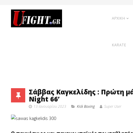
ΑΡΧΙΚΗ
KARATE
Σάββας Καγκελίδης : Πρώτη μά
Night 66’
13 Ιανουαρίου 2023
Κick Boxing
Super User