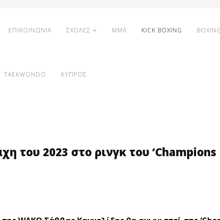
ΕΠΙΚΟΙΝΩΝΙΑ
ΣΧΟΛΕΣ
MMA
KICK BOXING
BOXIN
TAEKWONDO
ΚΥΠΡΟΣ
χη του 2023 στο ρινγκ του ‘Champions