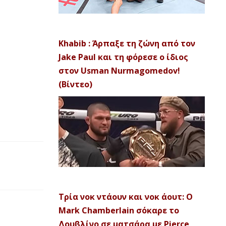
Khabib : Άρπαξε τη ζώνη από τον
Jake Paul και τη φόρεσε ο ίδιος
στον Usman Nurmagomedov!
(Βίντεο)
Τρία νοκ ντάουν και νοκ άουτ: Ο
Mark Chamberlain σόκαρε το
Δουβλίνο σε ματσάρα με Pierce