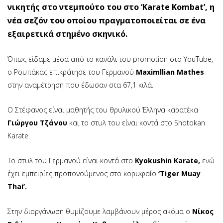
νικητής στο ντεμπούτο του στο ‘Karate Kombat’, η
νέα σεζόν του οποίου πραγματοποιείται σε ένα
εξαιρετικά στημένο σκηνικό.
Όπως είδαμε μέσα από το κανάλι του promotion στο YouTube,
o Ρουπάκας επικράτησε του Γερμανού
Maximllian Mathes
στην αναμέτρηση που έδωσαν στα 67,1 κιλά.
Ο Στέφανος είναι μαθητής του θρυλικού Έλληνα καρατέκα
Γιώργου Τζάνου
και το στυλ του είναι κοντά στο Shotokan
Karate.
To στυλ του Γερμανού είναι κοντά στο
Kyokushin Karate,
ενώ
έχει εμπειρίες προπονούμενος στο κορυφαίο
‘Tiger Muay
Thai’.
Στην διοργάνωση θυμίζουμε λαμβάνουν μέρος ακόμα ο
Νίκος