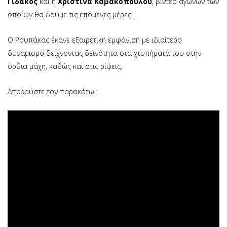
Γιδάκος
και η
Χριστίνα Καβακοπούλου
, βίντεο αγώνων των
οποίων θα δούμε τις επόμενες μέρες .
Ο Ρουπάκας έκανε εξαιρετική εμφάνιση με ιδιαίτερο
δυναμισμό δείχνοντας δεινότητα στα χτυπήματά του στην
όρθια μάχη, καθώς και στις ρίψεις.
Απολαύστε τον παρακάτω :