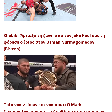
Khabib : Άρπαξε τη ζώνη από τον Jake Paul και τη
φόρεσε ο ίδιος στον Usman Nurmagomedov!
(Βίντεο)
Τρία νοκ ντάουν και νοκ άουτ: Ο Mark
Chamberlain σόκαρε το Δουβλίνο σε ματσάρα με