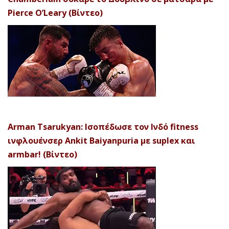
Pierce O’Leary (Βίντεο)
Arman Tsarukyan: Ισοπέδωσε τον Ινδό fitness
ινφλουένσερ Ankit Baiyanpuria με suplex και
armbar! (Βίντεο)