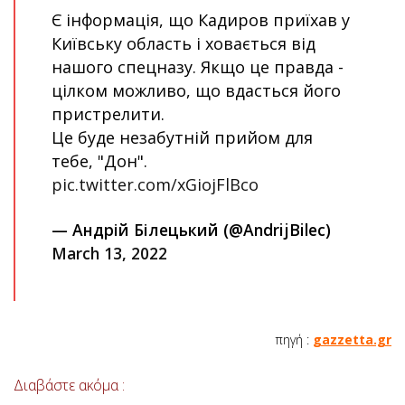
Є інформація, що Кадиров приїхав у
Київську область і ховається від
нашого спецназу. Якщо це правда -
цілком можливо, що вдасться його
пристрелити.
Це буде незабутній прийом для
тебе, "Дон".
pic.twitter.com/xGiojFlBco
— Андрій Білецький (@AndrijBilec)
March 13, 2022
πηγή :
gazzetta.gr
Διαβάστε ακόμα :