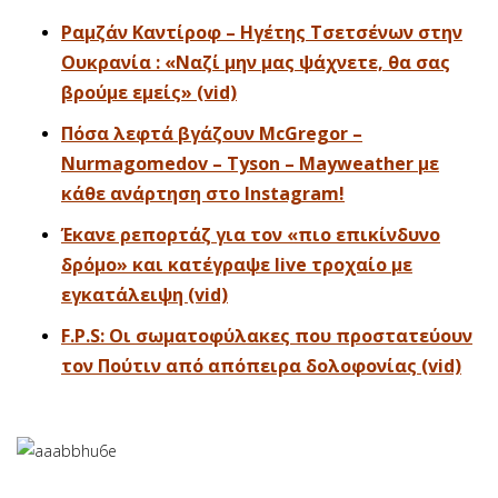
Ραμζάν Καντίροφ – Ηγέτης Τσετσένων στην
Ουκρανία : «Ναζί μην μας ψάχνετε, θα σας
βρούμε εμείς» (vid)
Πόσα λεφτά βγάζουν McGregor –
Nurmagomedov – Tyson – Mayweather με
κάθε ανάρτηση στο Instagram!
Έκανε ρεπορτάζ για τον «πιο επικίνδυνο
δρόμο» και κατέγραψε live τροχαίο με
εγκατάλειψη (vid)
F.P.S: Οι σωματοφύλακες που προστατεύουν
τον Πούτιν από απόπειρα δολοφονίας (vid)