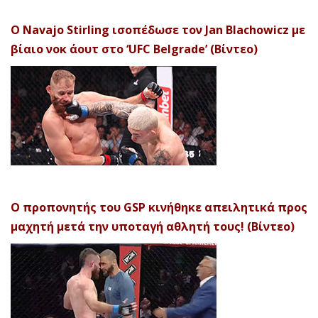
Ο Navajo Stirling ισοπέδωσε τον Jan Blachowicz με
βίαιο νοκ άουτ στο ‘UFC Belgrade’ (Βίντεο)
Ο προπονητής του GSP κινήθηκε απειλητικά προς
μαχητή μετά την υποταγή αθλητή τους! (Βίντεο)