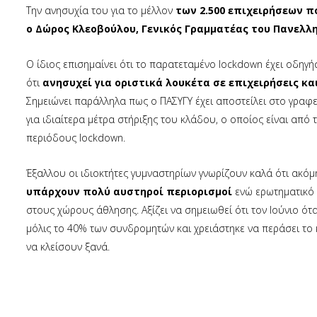
Την ανησυχία του για το μέλλον
των 2.500 επιχειρήσεων π
ο Δώρος Κλεοβούλου, Γενικός Γραμματέας του Πανελλ
Ο ίδιος επισημαίνει ότι το παρατεταμένο lockdown έχει οδηγ
ότι
ανησυχεί για οριστικά λουκέτα σε επιχειρήσεις κ
Σημειώνει παράλληλα πως ο ΠΑΣΥΓΥ έχει αποστείλει στο γρα
για ιδιαίτερα μέτρα στήριξης του κλάδου, ο οποίος είναι απ
περιόδους lockdown.
Έξαλλου οι ιδιοκτήτες γυμναστηρίων γνωρίζουν καλά ότι ακόμη
υπάρχουν πολύ αυστηροί περιορισμοί
ενώ ερωτηματικό 
στους χώρους άθλησης. Αξίζει να σημειωθεί ότι τον Ιούνιο ό
μόλις το 40% των συνδρομητών και χρειάστηκε να περάσει το 
να κλείσουν ξανά.