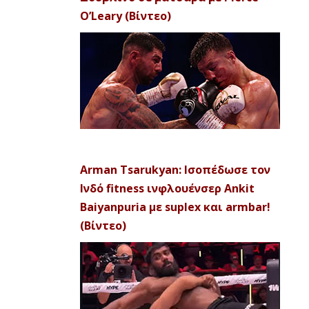
O’Leary (Βίντεο)
Arman Tsarukyan: Ισοπέδωσε τον
Ινδό fitness ινφλουένσερ Ankit
Baiyanpuria με suplex και armbar!
(Βίντεο)