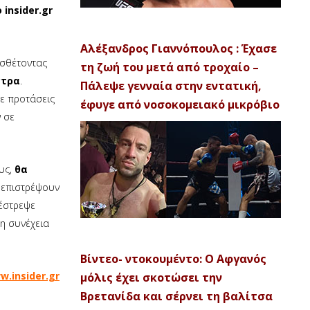
insider.gr
Αλέξανδρος Γιαννόπουλος : Έχασε
οσθέτοντας
τη ζωή του μετά από τροχαίο –
ντρα
.
Πάλεψε γενναία στην εντατική,
ε προτάσεις
έφυγε από νοσοκομειακό μικρόβιο
ν σε
υς,
θα
 επιστρέψουν
πέστρεψε
τη συνέχεια
Βίντεο- ντοκουμέντο: Ο Αφγανός
w.insider.gr
μόλις έχει σκοτώσει την
Βρετανίδα και σέρνει τη βαλίτσα