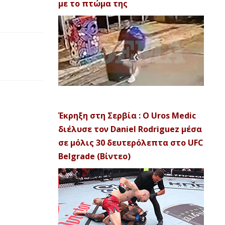
με το πτώμα της
Έκρηξη στη Σερβία : Ο Uros Medic
διέλυσε τον Daniel Rodriguez μέσα
σε μόλις 30 δευτερόλεπτα στο UFC
Belgrade (Βίντεο)