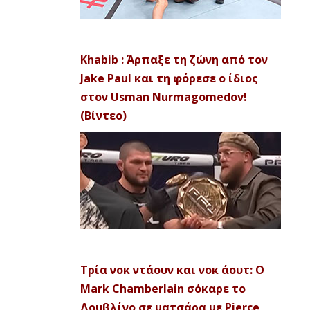
Khabib : Άρπαξε τη ζώνη από τον
Jake Paul και τη φόρεσε ο ίδιος
στον Usman Nurmagomedov!
(Βίντεο)
Τρία νοκ ντάουν και νοκ άουτ: Ο
Mark Chamberlain σόκαρε το
Δουβλίνο σε ματσάρα με Pierce