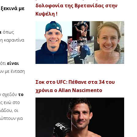
δολοφονία της Βρετανίδας στην
ξεκινά με
Κυψέλη !
α
όπως
η καραντίνα
 ότι
είναι
υν με ένταση
Σοκ στο UFC: Πέθανε στα 34 του
χρόνια ο Allan Nascimento
ν σχεδόν
το
ας ενώ στο
λάδου, οι
λύπτουν για