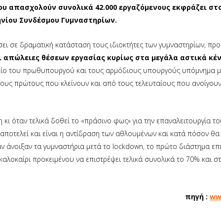
ου απασχολούν συνολικά 42.000 εργαζόμενους εκφράζει στο 
ηνίου Συνδέσμου Γυμναστηρίων.
ήσει σε δραματική κατάσταση τους ιδιοκτήτες των γυμναστηρίων, πρ
αι απώλειες θέσεων εργασίας κυρίως στα μεγάλα αστικά κέ
φείο του πρωθυπουργού και τους αρμόδιους υπουργούς υπόμνημα μ
ό τους πρώτους που κλείνουν και από τους τελευταίους που ανοίγου
 κι όταν τελικά δοθεί το «πράσινο φως» για την επαναλειτουργία το
αποτελεί και είναι η αντίδραση των αθλουμένων και κατά πόσον θα
ταν άνοιξαν τα γυμναστήρια μετά το lockdown, το πρώτο διάστημα ε
καλοκαίρι προκειμένου να επιστρέψει τελικά συνολικά το 70% και σ
πηγή :
ww