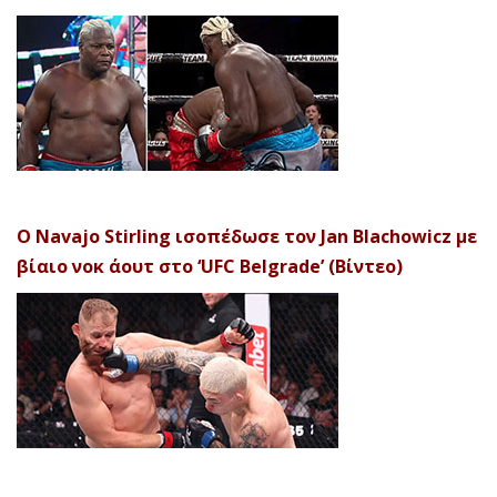
Ο Navajo Stirling ισοπέδωσε τον Jan Blachowicz με
βίαιο νοκ άουτ στο ‘UFC Belgrade’ (Βίντεο)