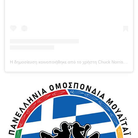
Η δημοσίευση κοινοποιήθηκε από το χρήστη Chuck Norris (@chucknorris)