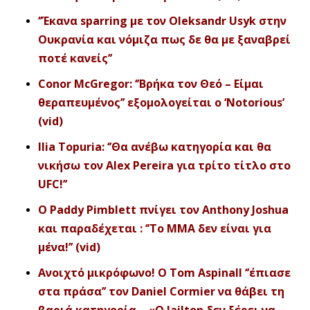
‘’Έκανα sparring με τον Oleksandr Usyk στην
Ουκρανία και νόμιζα πως δε θα με ξαναβρεί
ποτέ κανείς’’
Conor McGregor: ‘’Βρήκα τον Θεό – Είμαι
θεραπευμένος’’ εξομολογείται ο ‘Notorious’
(vid)
Ilia Topuria: ‘’Θα ανέβω κατηγορία και θα
νικήσω τον Alex Pereira για τρίτο τίτλο στο
UFC!’’
Ο Paddy Pimblett πνίγει τον Anthony Joshua
και παραδέχεται : ‘’Το ΜΜΑ δεν είναι για
μένα!’’ (vid)
Ανοιχτό μικρόφωνο! Ο Tom Aspinall ‘’έπιασε
στα πράσα’’ τον Daniel Cormier να θάβει τη
βαριά κατηγορία – «Ο Jailton δεν ξέρει να