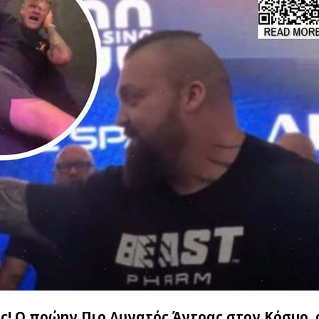
! Ο πρώην Πιο Δυνατός Άντρας στον Κόσμο, o