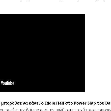
α μπορούσε να κάνει ο Eddie Hall στο Power Slap του Da
έση σε κάτι μεγαλύτερο από την απλή συμμετοχή του σε σποραδ