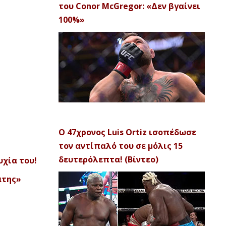
του Conor McGregor: «Δεν βγαίνει
100%»
Ο 47χρονος Luis Ortiz ισοπέδωσε
τον αντίπαλό του σε μόλις 15
δευτερόλεπτα! (Βίντεο)
υχία του!
άτης»