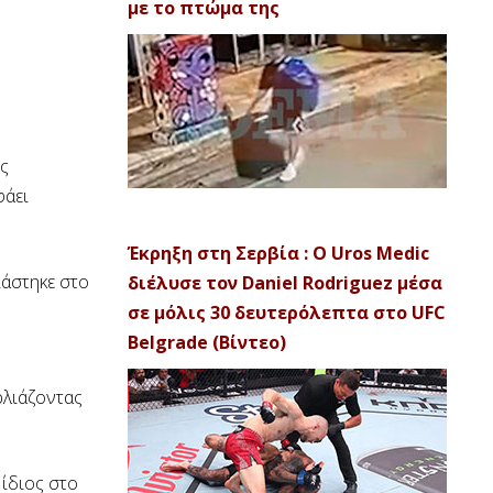
με το πτώμα της
ός
φάει
Έκρηξη στη Σερβία : Ο Uros Medic
ιάστηκε στο
διέλυσε τον Daniel Rodriguez μέσα
σε μόλις 30 δευτερόλεπτα στο UFC
Belgrade (Βίντεο)
ρλιάζοντας
 ίδιος στο