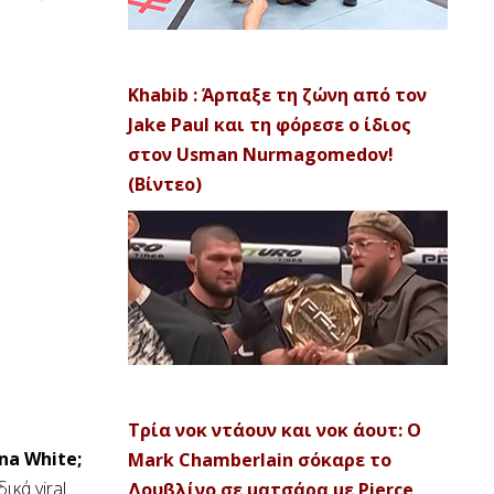
Khabib : Άρπαξε τη ζώνη από τον
Jake Paul και τη φόρεσε ο ίδιος
στον Usman Nurmagomedov!
(Βίντεο)
Τρία νοκ ντάουν και νοκ άουτ: Ο
na White;
Mark Chamberlain σόκαρε το
ικά viral
Δουβλίνο σε ματσάρα με Pierce