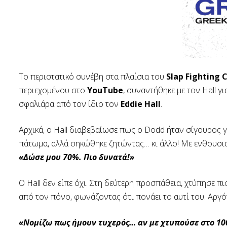
Το περιστατικό συνέβη στα πλαίσια του
Slap Fighting
περιεχομένου στο
YouTube
, συναντήθηκε με τον Hall γ
σφαλιάρα από τον ίδιο τον
Eddie Hall
.
Αρχικά, ο Hall διαβεβαίωσε πως ο Dodd ήταν σίγουρος 
πάτωμα, αλλά σηκώθηκε ζητώντας… κι άλλο! Με ενθουσιασ
«Δώσε μου 70%. Πιο δυνατά!»
Ο Hall δεν είπε όχι. Στη δεύτερη προσπάθεια, χτύπησε 
από τον πόνο, φωνάζοντας ότι πονάει το αυτί του. Αργ
«Νομίζω πως ήμουν τυχερός… αν με χτυπούσε στο 10