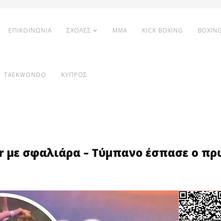
ΕΠΙΚΟΙΝΩΝΙΑ
ΣΧΟΛΕΣ
MMA
KICK BOXING
BOXIN
TAEKWONDO
ΚΥΠΡΟΣ
uber με σφαλιάρα – Τύμπανο έσπασε ο π