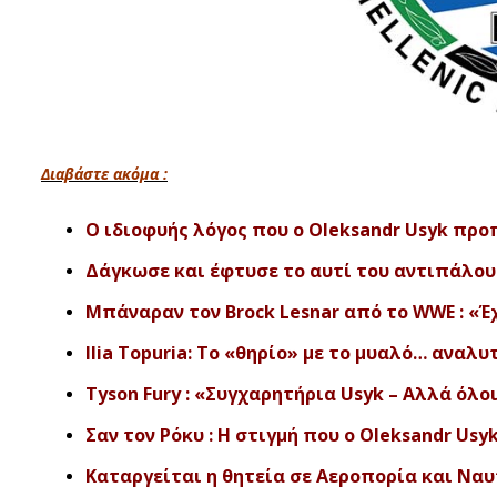
Διαβάστε ακόμα :
Ο ιδιοφυής λόγος που ο Oleksandr Usyk προ
Δάγκωσε και έφτυσε το αυτί του αντιπάλου 
Μπάναραν τον Brock Lesnar από το WWE : «Έ
Ilia Topuria: Το «θηρίο» με το μυαλό… αναλ
Tyson Fury : «Συγχαρητήρια Usyk – Αλλά όλο
Σαν τον Ρόκυ : Η στιγμή που ο Oleksandr Usyk
Καταργείται η θητεία σε Αεροπορία και Ναυ