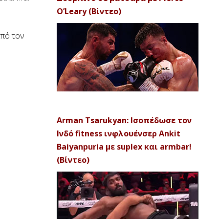
O’Leary (Βίντεο)
από τον
Arman Tsarukyan: Ισοπέδωσε τον
Ινδό fitness ινφλουένσερ Ankit
Baiyanpuria με suplex και armbar!
(Βίντεο)