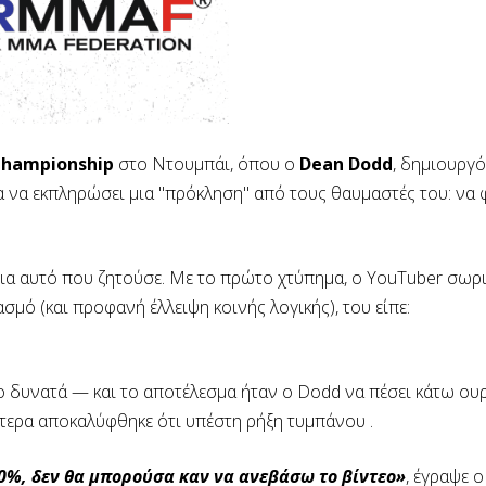
 Championship
στο Ντουμπάι, όπου ο
Dean Dodd
, δημιουργ
ια να εκπληρώσει μια "πρόκληση" από τους θαυμαστές του: να 
για αυτό που ζητούσε. Με το πρώτο χτύπημα, ο YouTuber σωρ
μό (και προφανή έλλειψη κοινής λογικής), του είπε:
πιο δυνατά — και το αποτέλεσμα ήταν ο Dodd να πέσει κάτω ου
ότερα αποκαλύφθηκε ότι υπέστη ρήξη τυμπάνου .
0%, δεν θα μπορούσα καν να ανεβάσω το βίντεο»
, έγραψε ο