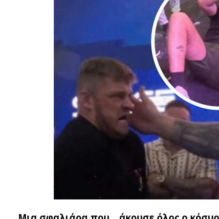
Μια σφαλιάρα που… άκουσε όλος ο κόσμος