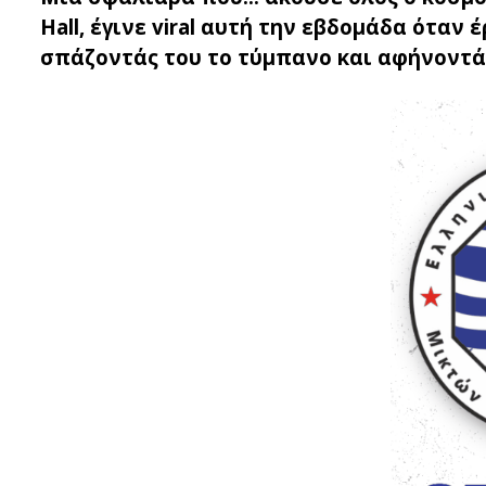
Hall, έγινε viral αυτή την εβδομάδα όταν
σπάζοντάς του το τύμπανο και αφήνοντάς