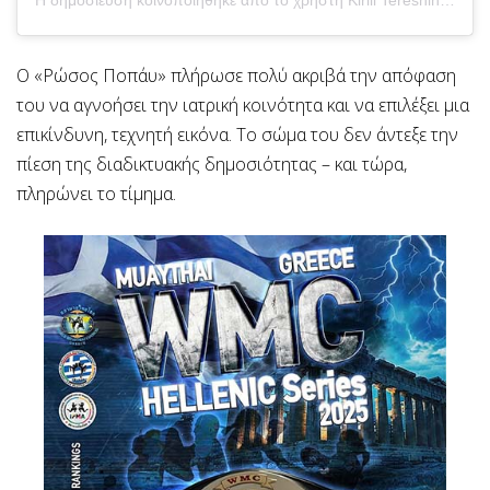
Η δημοσίευση κοινοποιήθηκε από το χρήστη Kirill Tereshin (@ruki_bazuki_official)
Ο «Ρώσος Ποπάυ» πλήρωσε πολύ ακριβά την απόφαση
του να αγνοήσει την ιατρική κοινότητα και να επιλέξει μια
επικίνδυνη, τεχνητή εικόνα. Το σώμα του δεν άντεξε την
πίεση της διαδικτυακής δημοσιότητας – και τώρα,
πληρώνει το τίμημα.