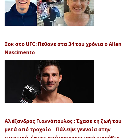
Σοκ στο UFC: Πέθανε στα 34 του χρόνια ο Allan
Nascimento
Αλέξανδρος Γιαννόπουλος : Έχασε τη ζωή του
μετά από τροχαίο – Πάλεψε γενναία στην
εντατική, έφυγε από νοσοκομειακό μικρόβιο