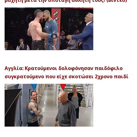
μαχητή μετά την υποταγή αθλητή τους! (Βίντεο)
Αγγλία: Κρατούμενοι δολοφόνησαν παιδόφιλο
συγκρατούμενο που είχε σκοτώσει 2χρονο παιδί