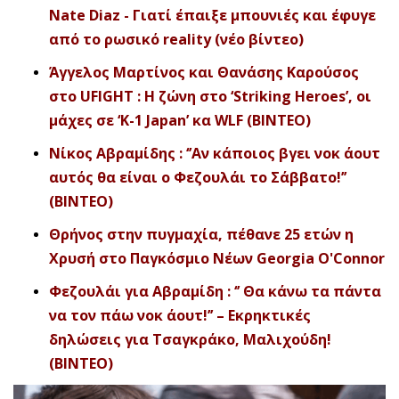
Nate Diaz - Γιατί έπαιξε μπουνιές και έφυγε
από το ρωσικό reality (νέο βίντεο)
Άγγελος Μαρτίνος και Θανάσης Καρούσος
στο UFIGHT : Η ζώνη στο ‘Striking Heroes’, οι
μάχες σε ‘K-1 Japan’ κα WLF (ΒΙΝΤΕΟ)
Νίκος Αβραμίδης : ‘’Αν κάποιος βγει νοκ άουτ
αυτός θα είναι ο Φεζουλάι το Σάββατο!’’
(BΙΝΤΕΟ)
Θρήνος στην πυγμαχία, πέθανε 25 ετών η
Χρυσή στο Παγκόσμιο Νέων Georgia O'Connor
Φεζουλάι για Αβραμίδη : ‘’ Θα κάνω τα πάντα
να τον πάω νοκ άουτ!’’ – Εκρηκτικές
δηλώσεις για Τσαγκράκο, Μαλιχούδη!
(ΒΙΝΤΕΟ)