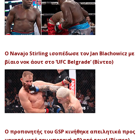
Ο Navajo Stirling ισοπέδωσε τον Jan Blachowicz με
βίαιο νοκ άουτ στο ‘UFC Belgrade’ (Βίντεο)
Ο προπονητής του GSP κινήθηκε απειλητικά προς