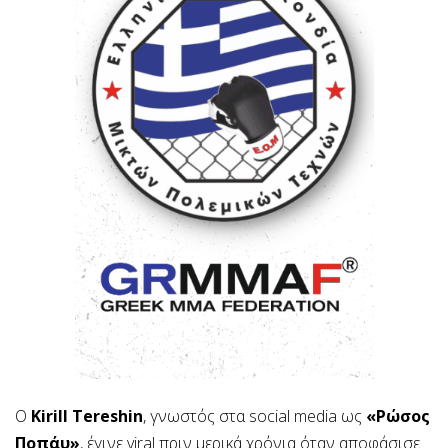
Ο
Kirill Tereshin
, γνωστός στα social media ως
«Ρώσος
Ποπάυ»
, έγινε viral πριν μερικά χρόνια όταν αποφάσισε