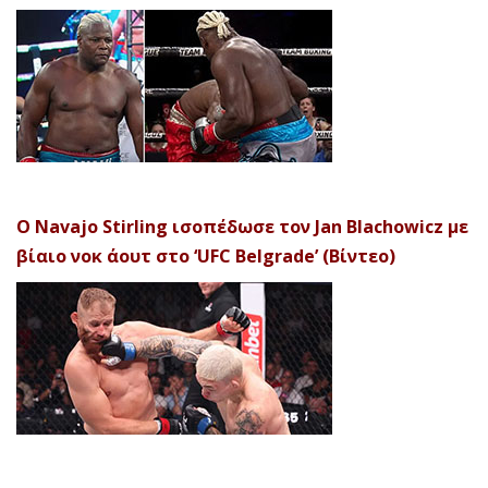
Ο Navajo Stirling ισοπέδωσε τον Jan Blachowicz με
βίαιο νοκ άουτ στο ‘UFC Belgrade’ (Βίντεο)