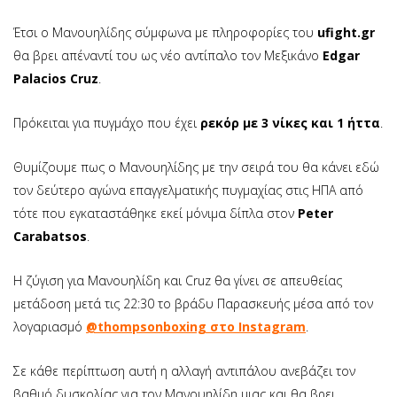
Έτσι ο Μανουηλίδης σύμφωνα με πληροφορίες του
ufight.gr
θα βρει απέναντί του ως νέο αντίπαλο τον Μεξικάνο
Edgar
Palacios Cruz
.
Πρόκειται για πυγμάχο που έχει
ρεκόρ με 3 νίκες και 1 ήττα
.
Θυμίζουμε πως ο Μανουηλίδης με την σειρά του θα κάνει εδώ
τον δεύτερο αγώνα επαγγελματικής πυγμαχίας στις ΗΠΑ από
τότε που εγκαταστάθηκε εκεί μόνιμα δίπλα στον
Peter
Carabatsos
.
H ζύγιση για Μανουηλίδη και Cruz θα γίνει σε απευθείας
μετάδοση μετά τις 22:30 το βράδυ Παρασκευής μέσα από τον
λογαριασμό
@thompsonboxing στο Instagram
.
Σε κάθε περίπτωση αυτή η αλλαγή αντιπάλου ανεβάζει τον
βαθμό δυσκολίας για τον Μανουηλίδη μιας και θα βρει