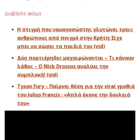
Διαβάστε ακόμα :
Η στιγμή που ναυαγοσώστης γλυτώνει τρεις
ανθρώπους από πνιγμό στην Κρήτη: Είχε
μπει να σώσει τα παιδιά του (vid)
Δύο πορτιέρηδες μαχαιρώνονται – Τι κάνουν
λάθος – Ο Nick Drossos αναλύει την
συμπλοκή! (vid)
Tyson Fury – Παίρνει θέση για την viral γροθιά
του Julius Francis : «Απλά έκανε την δουλειά
του»