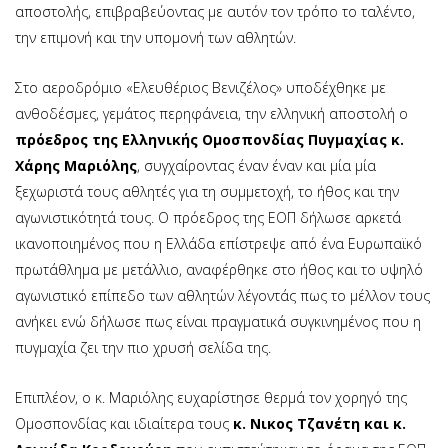
αποστολής, επιβραβεύοντας με αυτόν τον τρόπο το ταλέντο,
την επιμονή και την υπομονή των αθλητών.
Στο αεροδρόμιο «Ελευθέριος Βενιζέλος» υποδέχθηκε με
ανθοδέσμες, γεμάτος περηφάνεια, την ελληνική αποστολή ο
πρόεδρος της Ελληνικής Ομοσπονδίας Πυγμαχίας κ.
Χάρης Μαριόλης
, συγχαίροντας έναν έναν και μία μία
ξεχωριστά τους αθλητές για τη συμμετοχή, το ήθος και την
αγωνιστικότητά τους. Ο πρόεδρος της ΕΟΠ δήλωσε αρκετά
ικανοποιημένος που η Ελλάδα επίστρεψε από ένα Ευρωπαϊκό
πρωτάθλημα με μετάλλιο, αναφέρθηκε στο ήθος και το υψηλό
αγωνιστικό επίπεδο των αθλητών λέγοντάς πως το μέλλον τους
ανήκει ενώ δήλωσε πως είναι πραγματικά συγκινημένος που η
πυγμαχία ζει την πιο χρυσή σελίδα της.
Επιπλέον, ο κ. Μαριόλης ευχαρίστησε θερμά τον χορηγό της
Ομοσπονδίας και ιδιαίτερα τους
κ. Νικος Τζανέτη και κ.