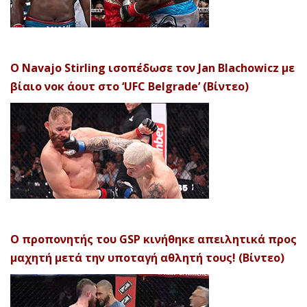
Ο Navajo Stirling ισοπέδωσε τον Jan Blachowicz με
βίαιο νοκ άουτ στο ‘UFC Belgrade’ (Βίντεο)
Ο προπονητής του GSP κινήθηκε απειλητικά προς
μαχητή μετά την υποταγή αθλητή τους! (Βίντεο)