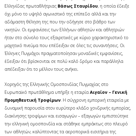
Ελληνίδας πρωταθλήτριας
Βάσως Σταυρίδου
, η οποία έδειξε
όχι μόνο το υψηλό αγωνιστικό της επίπεδο αλλά και την
αδάμαστη θέληση της που την οδήγησε στο βάθρο των
νικητών. Οι εμφανίσεις των Ελλήνων αθλητών και αθλητριών
ήταν στο σύνολο τους εξαιρετικές με κύριο χαρακτηριστικό το
μαχητικό πνεύμα που επέδειξαν σε όλες τις συναντήσεις. Οι
Έλληνες Πυγμάχοι πραγματοποίησαν μοναδικές εμφανίσεις,
έδειξαν ότι βρίσκονται σε πολύ καλό δρόμο και παράλληλα
απέδειξαν ότι το μέλλον τους ανήκει.
Χορηγός της Ελληνικής Ομοσπονδίας Πυγμαχίας στο
Ευρωπαϊκό πρωτάθλημα υπήρξε η εταιρία
Αιγαίον – Γενική
Προμηθευτική Τροφίμων
. Η σύγχρονη εμπορική εταιρεία με
δυναμική παρουσία στον ευρύτερο κλάδο χονδρικής εμπορίας,
διακίνησης τροφίμων και εισαγωγών – εξαγωγών εμπιστεύτηκε
την ελληνική ομοσπονδία και στάθηκε εμπράκτως στο πλευρό
των αθλητών, καλύπτοντας τα αεροπορικά εισιτήρια της