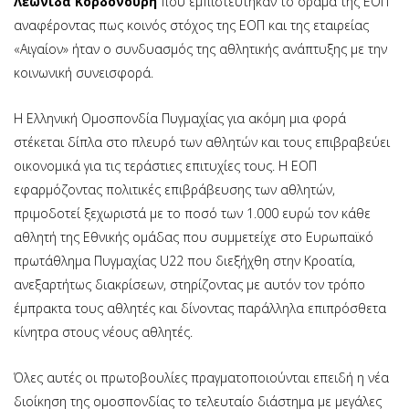
Λεωνίδα Κορδονούρη
που εμπιστεύτηκαν το όραμα της ΕΟΠ
αναφέροντας πως κοινός στόχος της ΕΟΠ και της εταιρείας
«Αιγαίον» ήταν ο συνδυασμός της αθλητικής ανάπτυξης με την
κοινωνική συνεισφορά.
Η Ελληνική Ομοσπονδία Πυγμαχίας για ακόμη μια φορά
στέκεται δίπλα στο πλευρό των αθλητών και τους επιβραβεύει
οικονομικά για τις τεράστιες επιτυχίες τους. Η ΕΟΠ
εφαρμόζοντας πολιτικές επιβράβευσης των αθλητών,
πριμοδοτεί ξεχωριστά με το ποσό των 1.000 ευρώ τον κάθε
αθλητή της Εθνικής ομάδας που συμμετείχε στο Ευρωπαϊκό
πρωτάθλημα Πυγμαχίας U22 που διεξήχθη στην Κροατία,
ανεξαρτήτως διακρίσεων, στηρίζοντας με αυτόν τον τρόπο
έμπρακτα τους αθλητές και δίνοντας παράλληλα επιπρόσθετα
κίνητρα στους νέους αθλητές.
Όλες αυτές οι πρωτοβουλίες πραγματοποιούνται επειδή η νέα
διοίκηση της ομοσπονδίας το τελευταίο διάστημα με μεγάλες