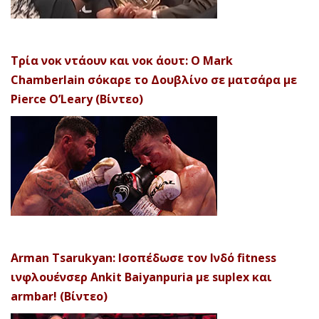
Τρία νοκ ντάουν και νοκ άουτ: Ο Mark
Chamberlain σόκαρε το Δουβλίνο σε ματσάρα με
Pierce O’Leary (Βίντεο)
Arman Tsarukyan: Ισοπέδωσε τον Ινδό fitness
ινφλουένσερ Ankit Baiyanpuria με suplex και
armbar! (Βίντεο)