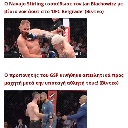
Ο Navajo Stirling ισοπέδωσε τον Jan Blachowicz με
βίαιο νοκ άουτ στο ‘UFC Belgrade’ (Βίντεο)
Ο προπονητής του GSP κινήθηκε απειλητικά προς
μαχητή μετά την υποταγή αθλητή τους! (Βίντεο)