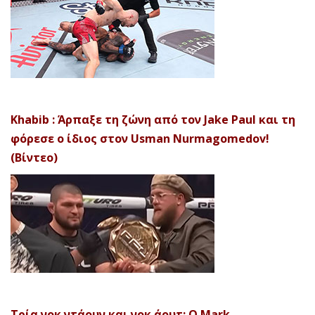
Khabib : Άρπαξε τη ζώνη από τον Jake Paul και τη
φόρεσε ο ίδιος στον Usman Nurmagomedov!
(Βίντεο)
Τρία νοκ ντάουν και νοκ άουτ: Ο Mark