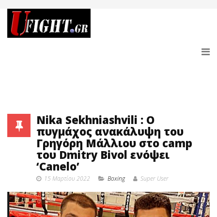
Nika Sekhniashvili : Ο
πυγμάχος ανακάλυψη του
Γρηγόρη Μάλλιου στο camp
του Dmitry Bivol ενόψει
‘Canelo’
15 Μαρτίου 2022
Boxing
Super User