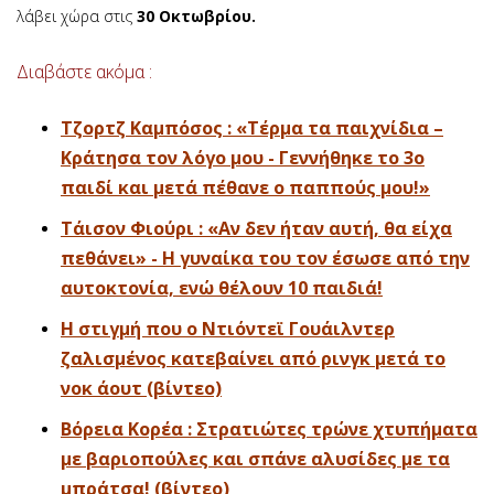
λάβει χώρα στις
30 Οκτωβρίου.
Διαβάστε ακόμα :
Τζορτζ Καμπόσος : «Τέρμα τα παιχνίδια –
Κράτησα τον λόγο μου - Γεννήθηκε το 3ο
παιδί και μετά πέθανε ο παππούς μου!»
Τάισον Φιούρι : «Αν δεν ήταν αυτή, θα είχα
πεθάνει» - Η γυναίκα του τον έσωσε από την
αυτοκτονία, ενώ θέλουν 10 παιδιά!
Η στιγμή που ο Ντιόντεϊ Γουάιλντερ
ζαλισμένος κατεβαίνει από ρινγκ μετά το
νοκ άουτ (βίντεο)
Βόρεια Κορέα : Στρατιώτες τρώνε χτυπήματα
με βαριοπούλες και σπάνε αλυσίδες με τα
μπράτσα! (βίντεο)