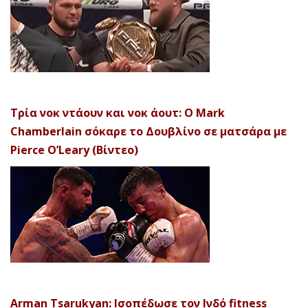
Τρία νοκ ντάουν και νοκ άουτ: Ο Mark
Chamberlain σόκαρε το Δουβλίνο σε ματσάρα με
Pierce O’Leary (Βίντεο)
Arman Tsarukyan: Ισοπέδωσε τον Ινδό fitness