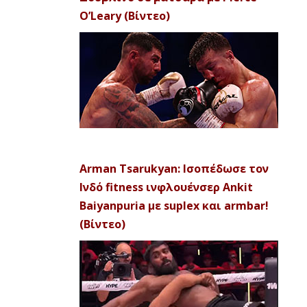
O’Leary (Βίντεο)
Arman Tsarukyan: Ισοπέδωσε τον
Ινδό fitness ινφλουένσερ Ankit
Baiyanpuria με suplex και armbar!
(Βίντεο)