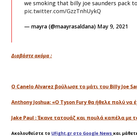
we smoking that billy joe saunders pack
pic.twitter.com/GzzTnhUykQ
— mayra (@maayrasaldana)
May 9, 2021
Διαβάστε ακόμα :
O Canelo Alvarez βούλωσε το μάτι του Billy Joe S
Anthony Joshua: «Ο Tyson Fury θα ήθελε πολύ να έ
Jake Paul : Έκανε τατουάζ και πουλά καπέλα με 
Ακολουθείστε το
UFight.gr στο Google News
και μάθετ