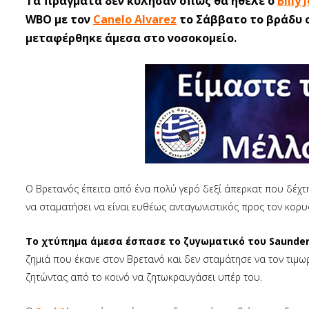
Τα πράγματα δεν κύλησαν όπως θα ήθελε ο
Billy
WBO με τον
Canelo Alvarez
το Σάββατο το βράδυ σ
μεταφέρθηκε άμεσα στο νοσοκομείο.
Ο Βρετανός έπειτα από ένα πολύ γερό δεξί άπερκατ που δέχτ
να σταματήσει να είναι ευθέως ανταγωνιστικός προς τον κορ
Το χτύπημα άμεσα έσπασε το ζυγωματικό του Saunders
ζημιά που έκανε στον Βρετανό και δεν σταμάτησε να τον τιμωρ
ζητώντας από το κοινό να ζητωκραυγάσει υπέρ του.