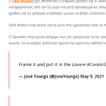
Ο
Saul Alvarez
έχει απίστευτες δυναμικές γροθιές και ο Sau
καταφέρνοντας από τον 5ο γύρο και μετά προσηλωμένος στην 
γροθιές και τις γρήγορες εναλλαγές γωνιών να βάλει δύσκολα σ
Αλλά Alvarez είναι αυτός και το μόνο που χρειάστηκε ήταν το
Ο Saunders στην γωνία ανέφερε πως δεν μπορούσε να δει από 
σωστά- να συνεχίσει, βάζοντας πρώτα την υγεία του αθλητή τ
Frame it and put it in the Louvre
#CaneloS
— José Youngs (@JoseYoungs)
May 9, 2021