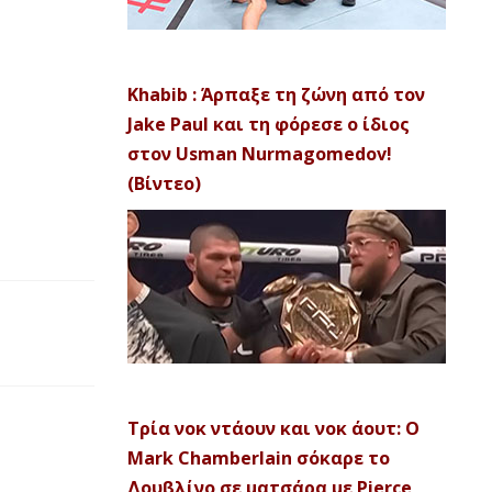
Khabib : Άρπαξε τη ζώνη από τον
Jake Paul και τη φόρεσε ο ίδιος
στον Usman Nurmagomedov!
(Βίντεο)
Τρία νοκ ντάουν και νοκ άουτ: Ο
Mark Chamberlain σόκαρε το
Δουβλίνο σε ματσάρα με Pierce