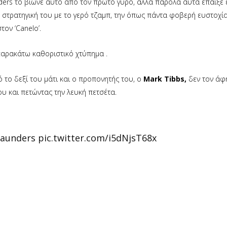
nders το βίωνε αυτό από τον πρώτο γύρο, αλλά παρόλα αυτά έπαιξε 
στρατηγική του με το γερό τζαμπ, την όπως πάντα φοβερή ευστοχία
τον ‘Canelo’.
 παρακάτω καθοριστικό χτύπημα .
το δεξί του μάτι και ο προπονητής του, ο
Mark Tibbs,
δεν τον άφ
ου και πετώντας την λευκή πετσέτα.
aunders
pic.twitter.com/i5dNjsT68x