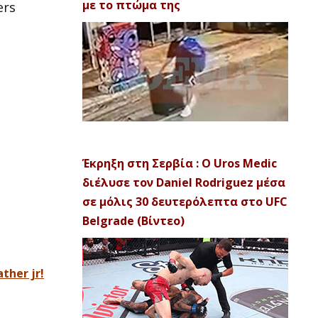
με το πτώμα της
ers
Έκρηξη στη Σερβία : Ο Uros Medic
διέλυσε τον Daniel Rodriguez μέσα
σε μόλις 30 δευτερόλεπτα στο UFC
Belgrade (Βίντεο)
ther jr!