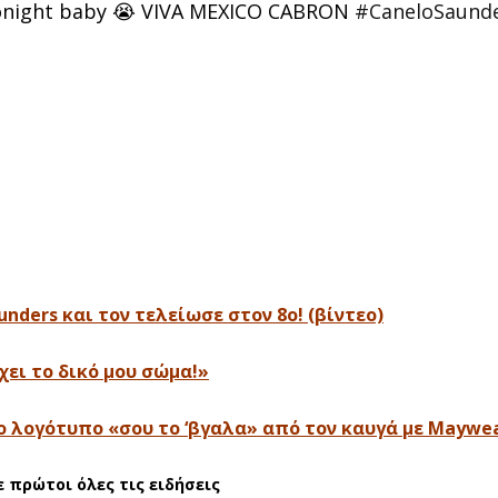
 tonight baby 😭 VIVA MEXICO CABRON
#CaneloSaund
aunders και τον τελείωσε στον 8ο! (βίντεο)
χει το δικό μου σώμα!»
το λογότυπο «σου το ‘βγαλα» από τον καυγά με Maywea
ε πρώτοι όλες τις ειδήσεις