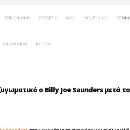
ΕΠΙΚΟΙΝΩΝΙΑ
ΣΧΟΛΕΣ
MMA
KICK BOXING
BOXIN
TAEKWONDO
ΚΥΠΡΟΣ
υγωματικό ο Billy Joe Saunders μετά τ