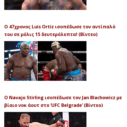
Ο 47χρονος Luis Ortiz ισοπέδωσε τον αντίπαλό
του σε μόλις 15 δευτερόλεπτα! (Βίντεο)
Ο Navajo Stirling ισοπέδωσε τον Jan Blachowicz με
βίαιο νοκ άουτ στο ‘UFC Belgrade’ (Βίντεο)