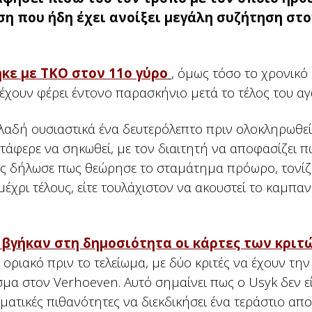
ση που ήδη έχει ανοίξει μεγάλη συζήτηση στ
κε με ΤΚΟ στον 11ο γύρο
, όμως τόσο το χρονικό
 έχουν φέρει έντονο παρασκήνιο μετά το τέλος του αγ
λαδή ουσιαστικά ένα δευτερόλεπτο πριν ολοκληρωθεί
τάφερε να σηκωθεί, με τον διαιτητή να αποφασίζει π
δός δήλωσε πως θεώρησε το σταμάτημα πρόωρο, τονί
μέχρι τέλους, είτε τουλάχιστον να ακουστεί το καμπαν
 βγήκαν στη δημοσιότητα οι κάρτες των κριτ
οριακό πριν το τελείωμα, με δύο κριτές να έχουν την
μα στον Verhoeven. Αυτό σημαίνει πως ο Usyk δεν ε
ματικές πιθανότητες να διεκδικήσει ένα τεράστιο απ