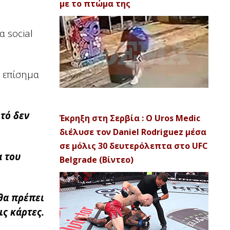
με το πτώμα της
α social
ί επίσημα
τό δεν
Έκρηξη στη Σερβία : Ο Uros Medic
διέλυσε τον Daniel Rodriguez μέσα
σε μόλις 30 δευτερόλεπτα στο UFC
α του
Belgrade (Βίντεο)
 θα πρέπει
ις κάρτες.