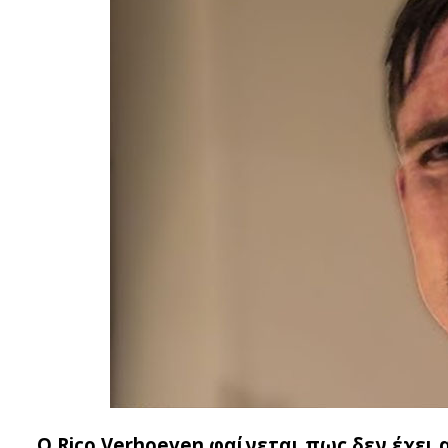
Ο Rico Verhoeven φαίνεται πως δεν έχει 