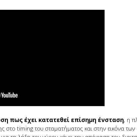
ση πως έχει κατατεθεί επίσημη ένσταση
, η 
ης στο timing του σταματήματος και στην εικόνα των
 για τη λήξη του γύρου κάνει την απόφαση του διαιτ