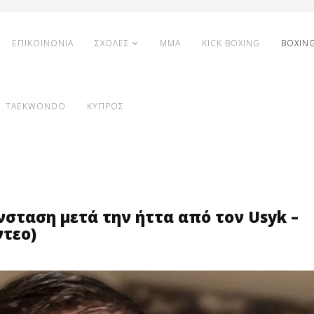
ΕΠΙΚΟΙΝΩΝΙΑ
ΣΧΟΛΕΣ
MMA
KICK BOXING
BOXIN
TAEKWONDO
ΚΥΠΡΟΣ
νσταση μετά την ήττα από τον Usyk –
ντεο)