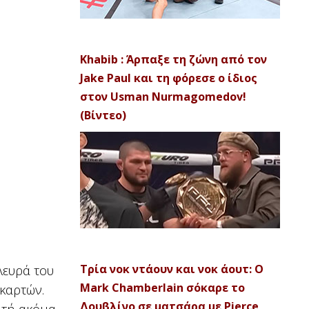
Khabib : Άρπαξε τη ζώνη από τον
Jake Paul και τη φόρεσε ο ίδιος
στον Usman Nurmagomedov!
(Βίντεο)
πλευρά του
Τρία νοκ ντάουν και νοκ άουτ: Ο
Mark Chamberlain σόκαρε το
 καρτών.
Δουβλίνο σε ματσάρα με Pierce
ητή ακόμα