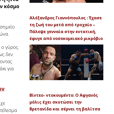
ον κόσμο
Αλέξανδρος Γιαννόπουλος : Έχασε
τη ζωή του μετά από τροχαίο –
 σημείο
Πάλεψε γενναία στην εντατική,
ώνα.
έφυγε από νοσοκομειακό μικρόβιο
 ο γύρος.
ως δεν
ζοντας
άκι για
ών
.
Βίντεο- ντοκουμέντο: Ο Αφγανός
μόλις έχει σκοτώσει την
ίχε
Βρετανίδα και σέρνει τη βαλίτσα
οτέλεσμα