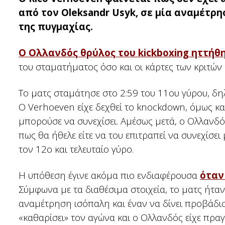
από τον Oleksandr Usyk, σε μία αναμέτρη
της πυγμαχίας.
Ο Ολλανδός θρύλος του kickboxing ηττήθη
του σταματήματος όσο και οι κάρτες των κριτών
Το ματς σταμάτησε στο 2:59 του 11ου γύρου, δη
Ο Verhoeven είχε δεχθεί το knockdown, όμως κα
μπορούσε να συνεχίσει. Αμέσως μετά, ο Ολλαν
πως θα ήθελε είτε να του επιτραπεί να συνεχίσει 
τον 12ο και τελευταίο γύρο.
Η υπόθεση έγινε ακόμα πιο ενδιαφέρουσα
όταν
Σύμφωνα με τα διαθέσιμα στοιχεία, το ματς ήταν 
αναμέτρηση ισόπαλη και έναν να δίνει προβάδισ
«καθαρίσει» τον αγώνα και ο Ολλανδός είχε πραγ