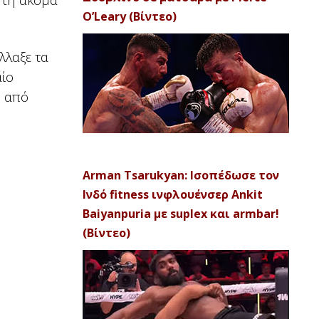
O’Leary (Βίντεο)
λλαξε τα
αίο
ό από
Arman Tsarukyan: Ισοπέδωσε τον
Ινδό fitness ινφλουένσερ Ankit
Baiyanpuria με suplex και armbar!
(Βίντεο)