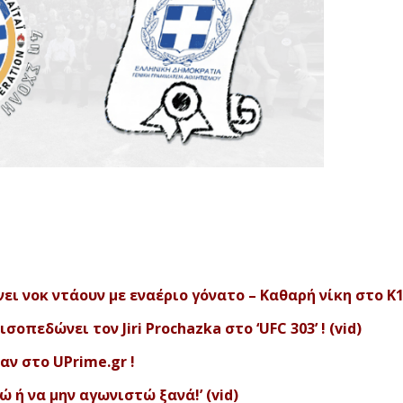
ι νοκ ντάουν με εναέριο γόνατο – Καθαρή νίκη στο Κ1!
οπεδώνει τον Jiri Prochazka στο ‘UFC 303’ ! (vid)
ν στο UPrime.gr !
θώ ή να μην αγωνιστώ ξανά!’ (vid)