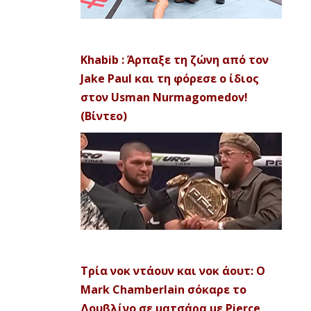
Khabib : Άρπαξε τη ζώνη από τον
Jake Paul και τη φόρεσε ο ίδιος
στον Usman Nurmagomedov!
(Βίντεο)
Τρία νοκ ντάουν και νοκ άουτ: Ο
Mark Chamberlain σόκαρε το
Δουβλίνο σε ματσάρα με Pierce