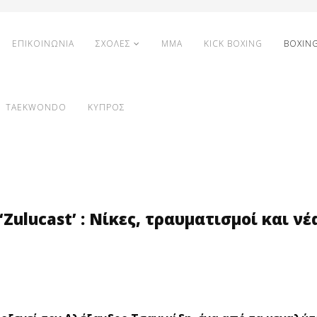
ΕΠΙΚΟΙΝΩΝΙΑ
ΣΧΟΛΕΣ
MMA
KICK BOXING
BOXIN
TAEKWONDO
ΚΥΠΡΟΣ
Zulucast’ : Νίκες, τραυματισμοί και νέ