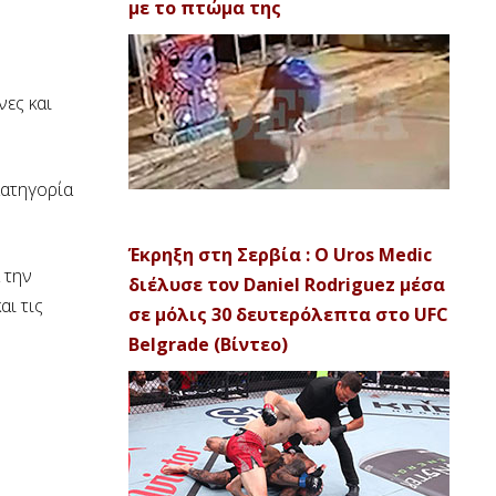
με το πτώμα της
νες και
κατηγορία
Έκρηξη στη Σερβία : Ο Uros Medic
 την
διέλυσε τον Daniel Rodriguez μέσα
ι τις
σε μόλις 30 δευτερόλεπτα στο UFC
Belgrade (Βίντεο)