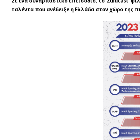
Σε ένα συναρπαστικό επεισόδιο, το ‘Zulucast’ φ
ταλέντα που ανέδειξε η Ελλάδα στον χώρο της π