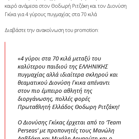
καιρό ανάμεσα στον Θοδωρή Ριτζάκη και τον Διονύση
Γκίκα για 4 γύρους πυγμαχίας στα 70 κιλά
Διαβάστε την ανακοίνωση του promotion:
«4 γύροι στα 70 κιλά μεταξύ του
καλύτερου παιδιού της ΕΛΛΗΝΙΚΗΣ
πυγμαχίας αλλά ιδιαίτερα σκληρού και
θεαματικού Διονύση Γκικα απέναντι
στον πιο έμπειρο αθλητή της
διοργάνωσης, πολλές φορές
Πρωταθλητή Ελλάδος Θοδωρη Ριτζάκη!
Ο Διονύσης Γκίκας έρχεται από το ‘Team
Perseas’ με προπονητές τους Μανώλη
Λαβδάκη και Μιχάλη Αρναούτη και ο