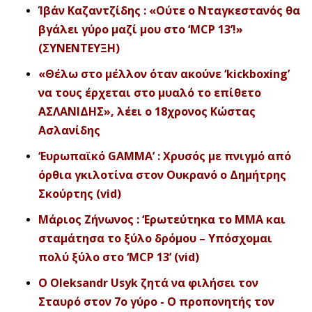
Ίβάν Καζαντζίδης : «Ούτε ο Νταγκεστανός θα
βγάλει γύρο μαζί μου στο ‘MCP 13’!»
(ΣΥΝΕΝΤΕΥΞΗ)
«Θέλω στο μέλλον όταν ακούνε ‘kickboxing’
να τους έρχεται στο μυαλό το επίθετο
ΑΣΛΑΝΙΔΗΣ», λέει ο 18χρονος Κώστας
Ασλανίδης
‘Ευρωπαϊκό GAMMA’ : Χρυσός με πνιγμό από
όρθια γκιλοτίνα στον Ουκρανό ο Δημήτρης
Σκούρτης (vid)
Μάριος Ζήνωνος : ‘Ερωτεύτηκα το ΜΜΑ και
σταμάτησα το ξύλο δρόμου – Υπόσχομαι
πολύ ξύλο στο ‘MCP 13’ (vid)
O Oleksandr Usyk ζητά να φιλήσει τον
Σταυρό στον 7ο γύρο - Ο προπονητής τον