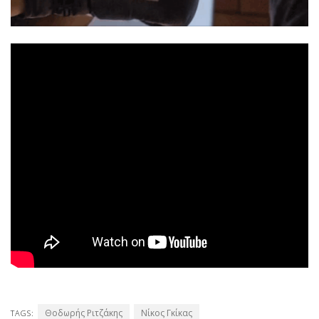
Θοδωρής Ριτζάκης
Νίκος Γκίκας
TAGS: