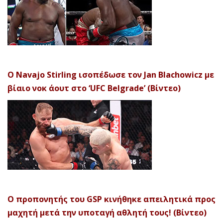
Ο Navajo Stirling ισοπέδωσε τον Jan Blachowicz με
βίαιο νοκ άουτ στο ‘UFC Belgrade’ (Βίντεο)
Ο προπονητής του GSP κινήθηκε απειλητικά προς
μαχητή μετά την υποταγή αθλητή τους! (Βίντεο)