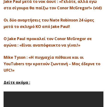
Jake Paul μετά το νοκ άουτ : «Γελάτε, αλλά εγώ
στα σίγουρα θα παίξω τον Conor McGregor!» (vid)
Οι δύο αναρτήσεις του Nate Robinson 24 ώρες
μετά το σκληρό ΚΟ από Jake Paul!
Ο Jake Paul προκαλεί τον Conor McGregor σε
αγώνα : «Είναι αναπόφευκτο να γίνει!»
Mike Tyson : «Η πυγμαχία πέθαινε και οι
YouTubers την κρατούν ζωντανή – Μας έδερνε το
UFC!»
Δείτε ακόμα :