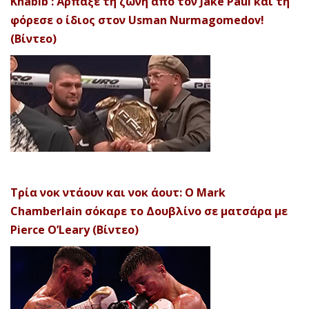
Khabib : Άρπαξε τη ζώνη από τον Jake Paul και τη
φόρεσε ο ίδιος στον Usman Nurmagomedov!
(Βίντεο)
Τρία νοκ ντάουν και νοκ άουτ: Ο Mark
Chamberlain σόκαρε το Δουβλίνο σε ματσάρα με
Pierce O’Leary (Βίντεο)