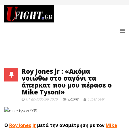
Roy Jones jr : «Ακόμα
νοιώθω στο σαγόνι τα
άπερκατ που μου πέρασε ο
Mike Tyson!»
01 Δεκεμβρίου 2020
Boxing
Super User
Ο
Roy Jones j
r
μετά την αναμέτρηση με τον
Mike