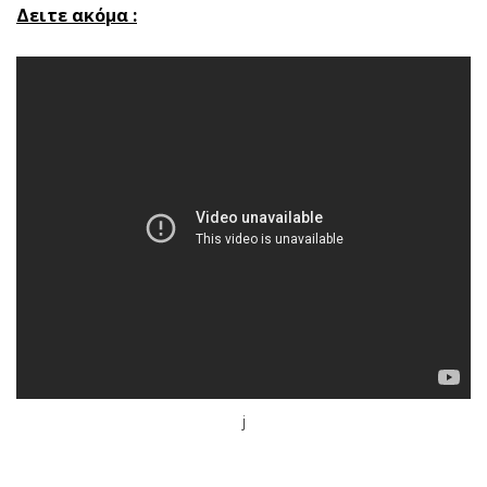
Δειτε ακόμα :
j