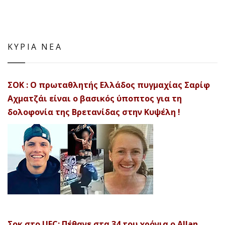
ΚΥΡΙΑ ΝΕΑ
ΣΟΚ : Ο πρωταθλητής Ελλάδος πυγμαχίας Σαρίφ
Αχματζάι είναι ο βασικός ύποπτος για τη
δολοφονία της Βρετανίδας στην Κυψέλη !
Σοκ στο UFC: Πέθανε στα 34 του χρόνια ο Allan