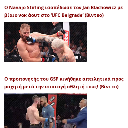
Ο Navajo Stirling ισοπέδωσε τον Jan Blachowicz με
βίαιο νοκ άουτ στο ‘UFC Belgrade’ (Βίντεο)
Ο προπονητής του GSP κινήθηκε απειλητικά προς
μαχητή μετά την υποταγή αθλητή τους! (Βίντεο)