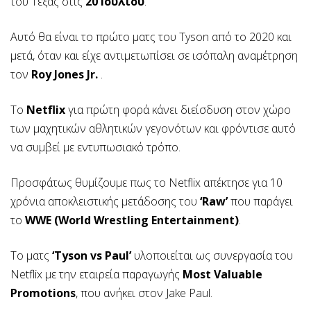
του Τέξας στις
20 Ιουλίου
.
Αυτό θα είναι το πρώτο ματς του Tyson από το 2020 και
μετά, όταν και είχε αντιμετωπίσει σε ισόπαλη αναμέτρηση
τον
Roy Jones Jr.
.
To
Netflix
για πρώτη φορά κάνει διείσδυση στον χώρο
των μαχητικών αθλητικών γεγονότων και φρόντισε αυτό
να συμβεί με εντυπωσιακό τρόπο.
Προσφάτως θυμίζουμε πως το Netflix απέκτησε για 10
χρόνια αποκλειστικής μετάδοσης του
‘Raw’
που παράγει
το
WWE (World Wrestling Entertainment)
.
Το ματς
‘Tyson vs Paul’
υλοποιείται ως συνεργασία του
Netflix με την εταιρεία παραγωγής
Most Valuable
Promotions
, που ανήκει στον Jake Paul.