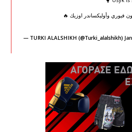
يسون فيوري وأوليكساندر اوزيك
— TURKI ALALSHIKH (@Turki_alalshikh)
Jan