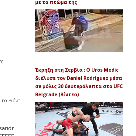
με το πτώμα της
ες
Έκρηξη στη Σερβία : Ο Uros Medic
διέλυσε τον Daniel Rodriguez μέσα
σε μόλις 30 δευτερόλεπτα στο UFC
Belgrade (Βίντεο)
 το Ριάντ.
sandr
EEE 🥊