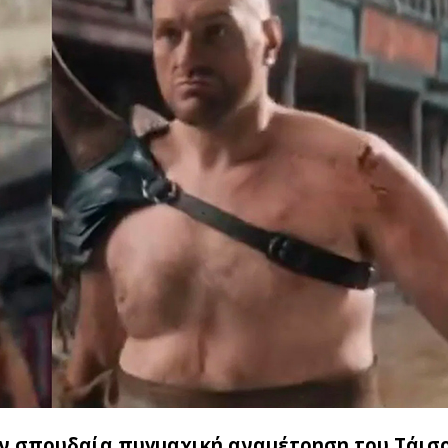
ην σπουδαία πυγμαχική αναμέτρηση του Τάισ