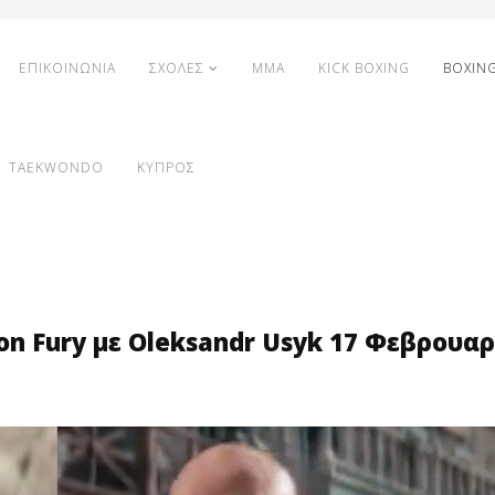
ΕΠΙΚΟΙΝΩΝΙΑ
ΣΧΟΛΕΣ
MMA
KICK BOXING
BOXIN
TAEKWONDO
ΚΥΠΡΟΣ
on Fury με Oleksandr Usyk 17 Φεβρουα