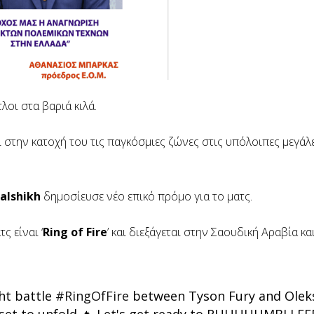
λοι στα βαριά κιλά.
ι στην κατοχή του τις παγκόσμιες ζώνες στις υπόλοιπες μεγάλ
lalshikh
δημοσίευσε νέο επικό πρόμο για το ματς.
ς είναι ‘
Ring of Fire
’ και διεξάγεται στην Σαουδική Αραβία και
ht battle
#RingOfFire
between Tyson Fury and Olek
 set to unfold 🔥 Let's get ready to RUUUUUMBLLEEEE