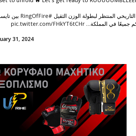
بين تا 🔥
#RingOfFire
التاريخي المنتظر لبطولة الوزن الثقيل
pic.twitter.com/FHkYT6tCHr
م جميعًا في المملكة
uary 31, 2024