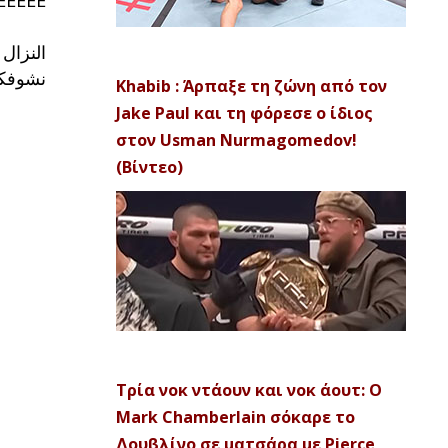
النزال 
نشوفك…
Khabib : Άρπαξε τη ζώνη από τον
Jake Paul και τη φόρεσε ο ίδιος
στον Usman Nurmagomedov!
(Βίντεο)
Τρία νοκ ντάουν και νοκ άουτ: Ο
Mark Chamberlain σόκαρε το
Δουβλίνο σε ματσάρα με Pierce