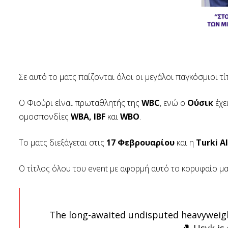
Σε αυτό το ματς παίζονται όλοι οι μεγάλοι παγκόσμιοι τίτ
Ο Φιούρι είναι πρωταθλητής της
WBC
, ενώ ο
Ούσικ
έχε
ομοσπονδίες
WBA, IBF
και
WBO
.
Το ματς διεξάγεται στις
17 Φεβρουαρίου
και η
Turki A
Ο τίτλος όλου του event με αφορμή αυτό το κορυφαίο ματ
The long-awaited undisputed heavyweig
Usyk is