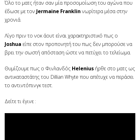
Όλο το ματς ήταν σαν μία προσομοίωση του αγώνα που
έδωσε με τον
Jermaine Franklin
νωρίτερα μέσα στην
χρονιά.
Λίγο πριν το νοκ άουτ είναι χαρακτηριστικό πως ο
Joshua
είπε στον προπονητή του πως δεν μπορούσε να
βρει την σωστή απόσταση ώστε να πετύχει το τελείωμα.
Θυμίζουμε πως ο Φινλανδός
Helenius
ήρθε στο ματς ως
αντικαταστάτης του Dillian Whyte που απέτυχε να περάσει
το αντιντόπινγκ τεστ.
Δείτε τι έγινε :