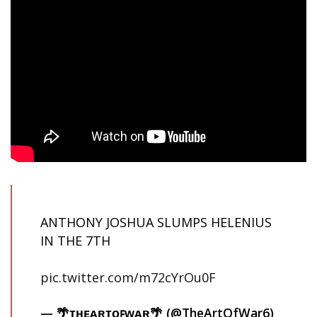
ANTHONY JOSHUA SLUMPS HELENIUS
IN THE 7TH
pic.twitter.com/m72cYrOu0F
— 🌴ᴛʜᴇᴀʀᴛᴏꜰᴡᴀʀ🌴 (@TheArtOfWar6)