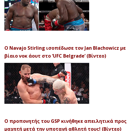
Ο Navajo Stirling ισοπέδωσε τον Jan Blachowicz με
βίαιο νοκ άουτ στο ‘UFC Belgrade’ (Βίντεο)
Ο προπονητής του GSP κινήθηκε απειλητικά προς
μαχητή μετά την υποταγή αθλητή τους! (Βίντεο)