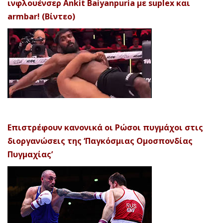
ινφλουένσερ Ankit Baiyanpuria με suplex και
armbar! (Βίντεο)
Επιστρέφουν κανονικά οι Ρώσοι πυγμάχοι στις
διοργανώσεις της ‘Παγκόσμιας Ομοσπονδίας
Πυγμαχίας’