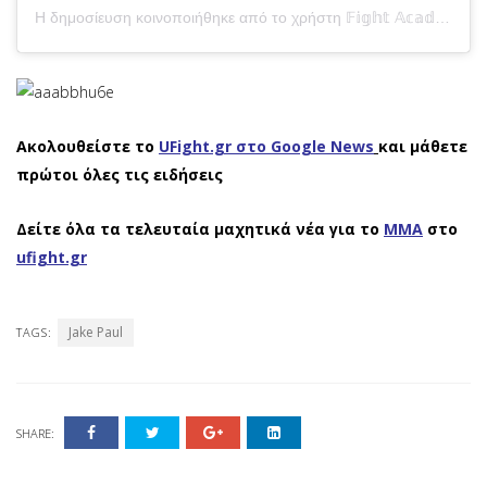
Η δημοσίευση κοινοποιήθηκε από το χρήστη 𝔽𝕚𝕘𝕙𝕥 𝔸𝕔𝕒𝕕𝕖𝕞𝕪 (@fight_academy)
Ακολουθείστε το
UFight.gr στο Google News
και μάθετε
πρώτοι όλες τις ειδήσεις
Δείτε όλα τα τελευταία μαχητικά νέα για το
ΜΜΑ
στο
ufight.gr
Jake Paul
TAGS:
SHARE: