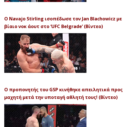
Ο Navajo Stirling ισοπέδωσε τον Jan Blachowicz με
βίαιο νοκ άουτ στο ‘UFC Belgrade’ (Βίντεο)
Ο προπονητής του GSP κινήθηκε απειλητικά προς
μαχητή μετά την υποταγή αθλητή τους! (Βίντεο)