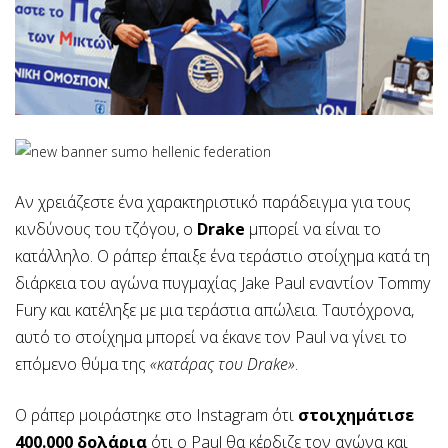
Αν χρειάζεστε ένα χαρακτηριστικό παράδειγμα για τους
κινδύνους του τζόγου, ο
Drake
μπορεί να είναι το
κατάλληλο. Ο ράπερ έπαιξε ένα τεράστιο στοίχημα κατά τη
διάρκεια του αγώνα πυγμαχίας Jake Paul εναντίον Tommy
Fury και κατέληξε με μια τεράστια απώλεια. Ταυτόχρονα,
αυτό το στοίχημα μπορεί να έκανε τον Paul να γίνει το
επόμενο θύμα της
«κατάρας του Drake»
.
Ο ράπερ μοιράστηκε στο Instagram ότι
στοιχημάτισε
400.000 δολάρια
ότι ο Paul θα κέρδιζε τον αγώνα και