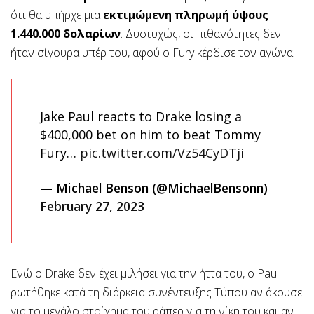
ότι θα υπήρχε μια
εκτιμώμενη πληρωμή ύψους
1.440.000 δολαρίων
. Δυστυχώς, οι πιθανότητες δεν
ήταν σίγουρα υπέρ του, αφού ο Fury κέρδισε τον αγώνα.
Jake Paul reacts to Drake losing a
$400,000 bet on him to beat Tommy
Fury…
pic.twitter.com/Vz54CyDTji
— Michael Benson (@MichaelBensonn)
February 27, 2023
Ενώ ο Drake δεν έχει μιλήσει για την ήττα του, ο Paul
ρωτήθηκε κατά τη διάρκεια συνέντευξης Τύπου αν άκουσε
για το μεγάλο στοίχημα του ράπερ για τη νίκη του και αν