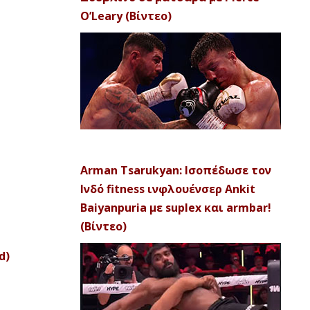
O’Leary (Βίντεο)
Arman Tsarukyan: Ισοπέδωσε τον
Ινδό fitness ινφλουένσερ Ankit
Baiyanpuria με suplex και armbar!
(Βίντεο)
d)