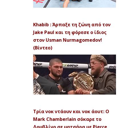
Khabib : Άρπαξε τη ζώνη από τον
Jake Paul και τη φόρεσε ο ίδιος
στον Usman Nurmagomedov!
(Βίντεο)
Τρία νοκ ντάουν και νοκ άουτ: Ο
Mark Chamberlain σόκαρε το
Δουβλίνο σε ματσάρα με Pierce