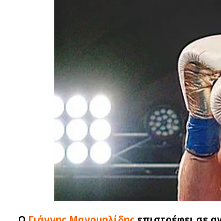
Ο
Γιάννης Μανουηλίδης
επιστρέφει σε α