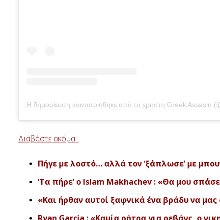
Διαβάστε ακόμα :
Πήγε με λοστό… αλλά τον ‘ξάπλωσε’ με μπουν
‘Τα πήρε’ ο Islam Makhachev : «Θα μου σπάσε
«Και ήρθαν αυτοί ξαφνικά ένα βράδυ να μας 
Ryan Garcia : «Καμία ρήτρα για ρεβάνς, ο νικ