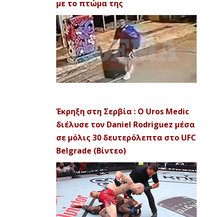
με το πτώμα της
Έκρηξη στη Σερβία : Ο Uros Medic
διέλυσε τον Daniel Rodriguez μέσα
σε μόλις 30 δευτερόλεπτα στο UFC
Belgrade (Βίντεο)