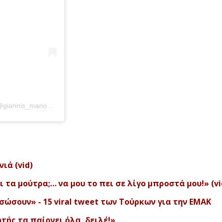
Η δημοσίευση κοινοποιήθηκε από το χρήστη Greek Assasin (@giannis_manouilidis_)
ιά (vid)
ι τα μούτρα;… να μου το πει σε λίγο μπροστά μου!» (vi
σώσουν» - 15 viral tweet των Τούρκων για την ΕΜΑΚ
ητής τα παίρνει όλα, δειλέ!»