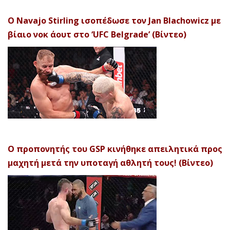
Ο Navajo Stirling ισοπέδωσε τον Jan Blachowicz με
βίαιο νοκ άουτ στο ‘UFC Belgrade’ (Βίντεο)
Ο προπονητής του GSP κινήθηκε απειλητικά προς
μαχητή μετά την υποταγή αθλητή τους! (Βίντεο)