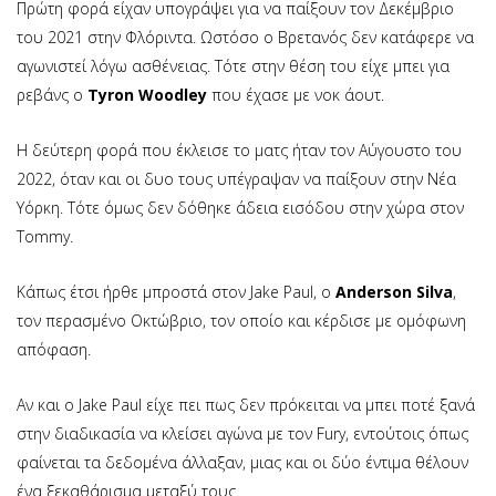
Πρώτη φορά είχαν υπογράψει για να παίξουν τον Δεκέμβριο
του 2021 στην Φλόριντα. Ωστόσο ο Βρετανός δεν κατάφερε να
αγωνιστεί λόγω ασθένειας. Τότε στην θέση του είχε μπει για
ρεβάνς ο
Tyron Woodley
που έχασε με νοκ άουτ.
Η δεύτερη φορά που έκλεισε το ματς ήταν τον Αύγουστο του
2022, όταν και οι δυο τους υπέγραψαν να παίξουν στην Νέα
Υόρκη. Τότε όμως δεν δόθηκε άδεια εισόδου στην χώρα στον
Tommy.
Κάπως έτσι ήρθε μπροστά στον Jake Paul, ο
Anderson Silva
,
τον περασμένο Οκτώβριο, τον οποίο και κέρδισε με ομόφωνη
απόφαση.
Αν και ο Jake Paul είχε πει πως δεν πρόκειται να μπει ποτέ ξανά
στην διαδικασία να κλείσει αγώνα με τον Fury, εντούτοις όπως
φαίνεται τα δεδομένα άλλαξαν, μιας και οι δύο έντιμα θέλουν
ένα ξεκαθάρισμα μεταξύ τους.