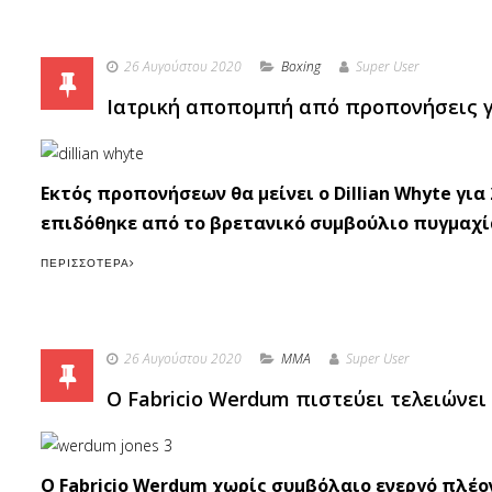
26 Αυγούστου 2020
Boxing
Super User
Ιατρική αποπομπή από προπονήσεις για
Εκτός προπονήσεων θα μείνει ο Dillian Whyte γι
επιδόθηκε από το βρετανικό συμβούλιο πυγμαχί
ΠΕΡΙΣΣΌΤΕΡΑ
26 Αυγούστου 2020
MMA
Super User
O Fabricio Werdum πιστεύει τελειώνει 
Ο Fabricio Werdum χωρίς συμβόλαιο ενεργό πλέον