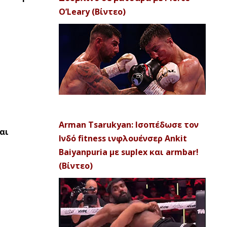
O’Leary (Βίντεο)
Arman Tsarukyan: Ισοπέδωσε τον
αι
Ινδό fitness ινφλουένσερ Ankit
Baiyanpuria με suplex και armbar!
(Βίντεο)