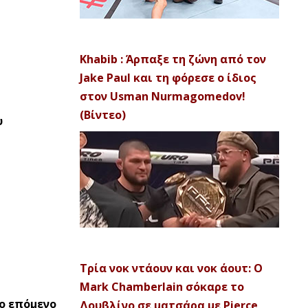
Khabib : Άρπαξε τη ζώνη από τον
Jake Paul και τη φόρεσε ο ίδιος
στον Usman Nurmagomedov!
(Βίντεο)
υ
Τρία νοκ ντάουν και νοκ άουτ: Ο
Mark Chamberlain σόκαρε το
το επόμενο
Δουβλίνο σε ματσάρα με Pierce