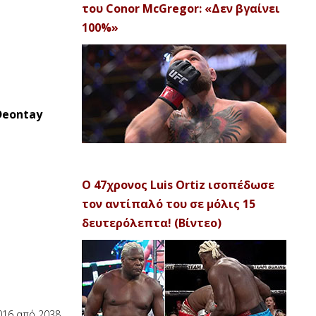
του Conor McGregor: «Δεν βγαίνει
100%»
Deontay
Ο 47χρονος Luis Ortiz ισοπέδωσε
τον αντίπαλό του σε μόλις 15
δευτερόλεπτα! (Βίντεο)
016 από 2038