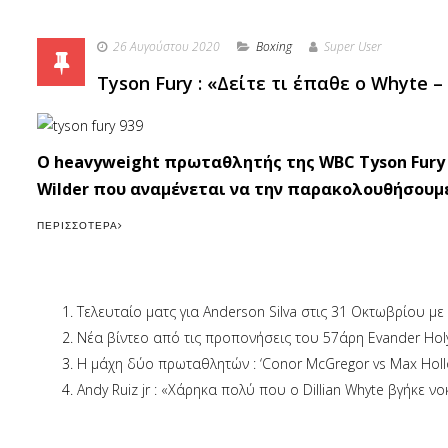
26 Αυγούστου 2020
Boxing
Super User
Tyson Fury : «Δείτε τι έπαθε ο Whyte –
O heavyweight πρωταθλητής της WBC Tyson Fury 
Wilder που αναμένεται να την παρακολουθήσουμε
ΠΕΡΙΣΣΌΤΕΡΑ
Τελευταίο ματς για Anderson Silva στις 31 Οκτωβρίου με U
Νέα βίντεο από τις προπονήσεις του 57άρη Evander Holyf
Η μάχη δύο πρωταθλητών : ‘Conor McGregor vs Max Hollow
Andy Ruiz jr : «Χάρηκα πολύ που ο Dillian Whyte βγήκε νο