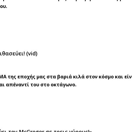
ου.
ιθασεύει! (vid)
ΜΑ της εποχής μας στα βαριά κιλά στον κόσμο και είν
αι απέναντί του στο οκτάγωνο.
ει τον McGregor σε τρεις γύρους!»