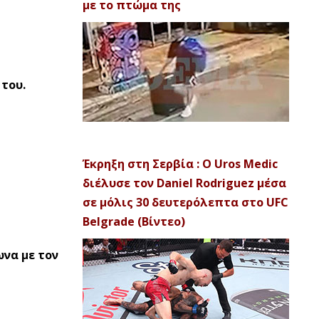
με το πτώμα της
του.
Έκρηξη στη Σερβία : Ο Uros Medic
διέλυσε τον Daniel Rodriguez μέσα
σε μόλις 30 δευτερόλεπτα στο UFC
Belgrade (Βίντεο)
ωνα με τον