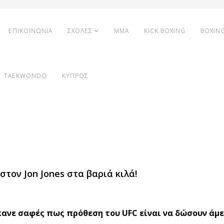
ΕΠΙΚΟΙΝΩΝΙΑ
ΣΧΟΛΕΣ
MMA
KICK BOXING
BOXIN
TAEKWONDO
ΚΥΠΡΟΣ
στον Jon Jones στα βαριά κιλά!
έκανε σαφές πως πρόθεση του UFC είναι να δώσουν άμ