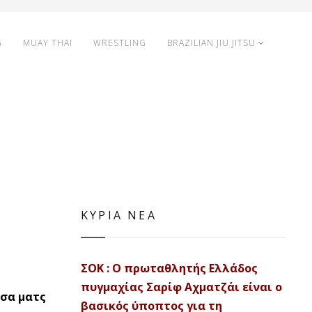
G
MUAY THAI
WRESTLING
BRAZILIAN JIU JITSU
ΚΥΡΙΑ ΝΕΑ
ΣΟΚ : Ο πρωταθλητής Ελλάδος
πυγμαχίας Σαρίφ Αχματζάι είναι ο
εσα ματς
βασικός ύποπτος για τη