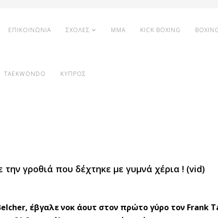
ΕΠΙΚΟΙΝΩΝΙΑ
ΣΧΟΛΕΣ
MMA
KICK BOXING
BOXIN
TAEKWONDO
ΚΥΠΡΟΣ
την γροθιά που δέχτηκε με γυμνά χέρια ! (vid)
Belcher, έβγαλε νοκ άουτ στον πρώτο γύρο τον Frank T