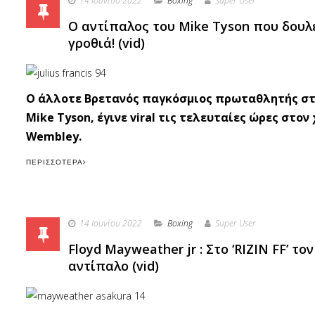
14 Ιουνίου 2022
Boxing
Super User
Ο αντίπαλος του Mike Tyson που δουλε
γροθιά! (vid)
Ο άλλοτε Βρετανός παγκόσμιος πρωταθλητής στα β
Mike Tyson, έγινε viral τις τελευταίες ώρες στ
Wembley.
ΠΕΡΙΣΣΌΤΕΡΑ
14 Ιουνίου 2022
Boxing
Super User
Floyd Mayweather jr : Στο ‘RIZIN FF’ τ
αντίπαλο (vid)