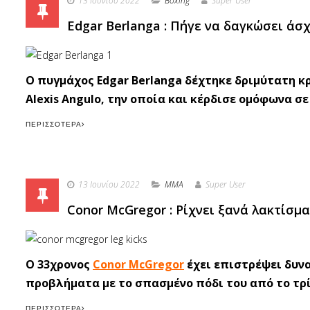
13 Ιουνίου 2022
Boxing
Super User
Edgar Berlanga : Πήγε να δαγκώσει άσχ
Ο πυγμάχος Edgar Berlanga δέχτηκε δριμύτατη κ
Alexis Angulo, την οποία και κέρδισε ομόφωνα σε
ΠΕΡΙΣΣΌΤΕΡΑ
13 Ιουνίου 2022
MMA
Super User
Conor McGregor : Ρίχνει ξανά λακτίσμα
O 33χρονος
Conor McGregor
έχει επιστρέψει δυν
προβλήματα με το σπασμένο πόδι του από το τρίτο
ΠΕΡΙΣΣΌΤΕΡΑ