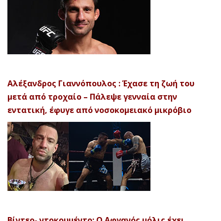
Αλέξανδρος Γιαννόπουλος : Έχασε τη ζωή του
μετά από τροχαίο – Πάλεψε γενναία στην
εντατική, έφυγε από νοσοκομειακό μικρόβιο
Βίντεο- ντοκουμέντο: Ο Αφγανός μόλις έχει