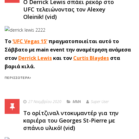
O Derrick Lewis σπάει ρεκόρ στο
UFC τελειώνοντας τον Alexey
Oleinik! (vid)
Το
‘UFC Vegas 15’
πραγματοποιείται αυτό το
Σάββατο με main event την αναμέτρηση ανάμεσα
στον
Derrick Lewis
και τον
Curtis Blaydes
στα
βαριά κιλά.
ΠΕΡΙΣΣΌΤΕΡΑ
27 Νοεμβρίου 2020
MMA
Super User
Το ορίτζιναλ ντοκυμαντέρ για την
καριέρα του Georges St-Pierre με
σπάνιο υλικό! (vid)