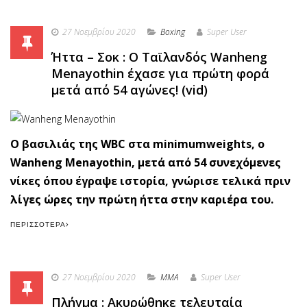
27 Νοεμβρίου 2020
Boxing
Super User
Ήττα – Σοκ : Ο Ταϊλανδός Wanheng
Menayothin έχασε για πρώτη φορά
μετά από 54 αγώνες! (vid)
O βασιλιάς της WBC στα minimumweights, ο
Wanheng Menayothin, μετά από 54 συνεχόμενες
νίκες όπου έγραψε ιστορία, γνώρισε τελικά πριν
λίγες ώρες την πρώτη ήττα στην καριέρα του.
ΠΕΡΙΣΣΌΤΕΡΑ
27 Νοεμβρίου 2020
MMA
Super User
Πλήγμα : Ακυρώθηκε τελευταία